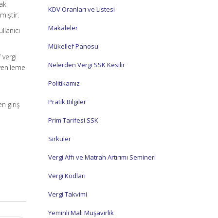
rak
KDV Oranları ve Listesi
miştir.
Makaleler
llanıcı
Mükellef Panosu
 vergi
Nelerden Vergi SSK Kesilir
 yenileme
Politikamız
Pratik Bilgiler
n giriş
Prim Tarifesi SSK
Sirküler
Vergi Affı ve Matrah Artırımı Semineri
Vergi Kodları
Vergi Takvimi
Yeminli Mali Müşavirlik