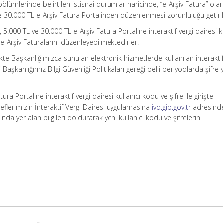
lı bölümlerinde belirtilen istisnai durumlar haricinde, “e-Arşiv Fatura” ola
 30.000 TL e-Arşiv Fatura Portalinden düzenlenmesi zorunluluğu getiril
.000 TL ve 30.000 TL e-Arşiv Fatura Portaline interaktif vergi dairesi ku
, e-Arşiv Faturalarını düzenleyebilmektedirler.
irlikte Başkanlığımızca sunulan elektronik hizmetlerde kullanılan interaktif
ri Başkanlığımız Bilgi Güvenliği Politikaları gereği belli periyodlarda şifre
ra Portaline interaktif vergi dairesi kullanıcı kodu ve şifre ile girişte
flerimizin İnteraktif Vergi Dairesi uygulamasına
ivd.gib.gov.tr
adresinde
ında yer alan bilgileri doldurarak yeni kullanıcı kodu ve şifrelerini