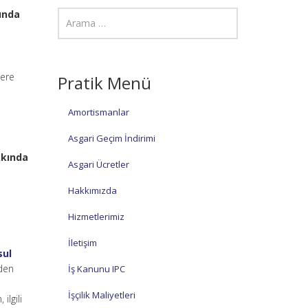
kında
zere
Pratik Menü
Amortismanlar
Asgari Geçim İndirimi
kkında
Asgari Ücretler
Hakkımızda
Hizmetlerimiz
ı
İletişim
sul
nden
İş Kanunu IPC
İşçilik Maliyetleri
ilgili