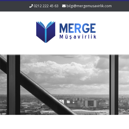
0212 222 45 63
bilgi@mergemusavirlik.com