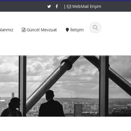
|
WebMail Erişim
larımız
Güncel Mevzuat
İletişim