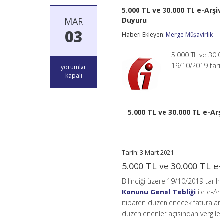
5.000 TL ve 30.000 TL e-Arşi
MAR
Duyuru
03
Haberi Ekleyen:
Merge Müşavirlik
5.000 TL ve 30.0
19/10/2019 tari
5.000
yorumlar
TL
kapalı
ve
30.000
TL
e-
5.000 TL ve 30.000 TL e-Ar
Arşiv
Fatura
Portali
Girişinde
Kullanıcı
Tarih: 3 Mart 2021
Kodu
5.000 TL ve 30.000 TL e-
ve
Şifre
Bilindiği üzere 19/10/2019 tari
Kullanımı
Kanunu Genel Tebliği
ile e-A
Hakkında
Duyuru
itibaren düzenlenecek faturaların
için
düzenlenenler açısından vergiler