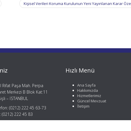
Kişisel Verileri Koruma Kurulunun Yeni Yayınlanan Karar Öze
miz
Hızlı Menü
Ana Sayfa
il Rıfat Paşa Mah. Perpa
Hakkımızda
aret Merkezi B Blok Kat:11
Hizmetlerimiz
işli – İSTANBUL
Güncel Mevzuat
İletişim
efon: (0212) 222 45 63-73
: (0212) 222 45 83
gi@mergemusavirlik.com
tay@mergemusavirlik.com