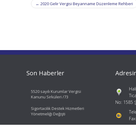
Post
←
2020 Gelir Vergisi Beyanname Düzenleme Rehberi
navigation
Son Haberler
Adresi
Hal
5520 sayılı Kurumlar Vergisi
Tic
Kanunu Sirküleri /73
No: 1585 Ş
Sigortacılık Destek Hizmetleri
Tel
Yönetmeliği Değişti
Fax
bil
ial