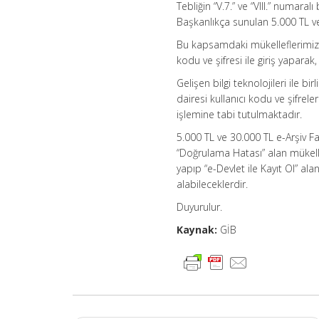
Tebliğin “V.7.” ve “VIII.” numara
Başkanlıkça sunulan 5.000 TL ve
Bu kapsamdaki mükelleflerimiz, 5
kodu ve şifresi ile giriş yaparak
Gelişen bilgi teknolojileri ile b
dairesi kullanıcı kodu ve şifrele
işlemine tabi tutulmaktadır.
5.000 TL ve 30.000 TL e-Arşiv Fatu
“Doğrulama Hatası” alan mükelle
yapıp “e-Devlet ile Kayıt Ol” alan
alabileceklerdir.
Duyurulur.
Kaynak:
GİB