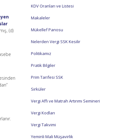
KDV Oranları ve Listesi
eyen
Makaleler
slar
Mükellef Panosu
mış, (d)
,
Nelerden Vergi SSK Kesilir
Politikamız
hasebe
Pratik Bilgiler
Prim Tarifesi SSK
aresinden
dan”
Sirküler
Vergi Affı ve Matrah Artırımı Semineri
Vergi Kodları
lanır.
Vergi Takvimi
Yeminli Mali Müşavirlik