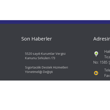
Son Haberler
Adresi
Hal
5520 sayılı Kurumlar Vergisi
Tic
Kanunu Sirküleri /73
No: 1585 Ş
Sigortacılık Destek Hizmetleri
Tel
Yönetmeliği Değişti
Fax
bil
ial