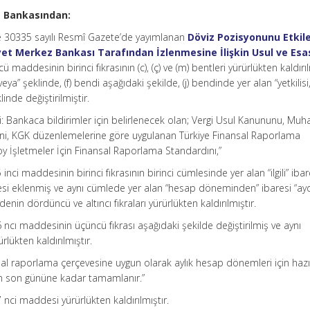
 Bankasından:
ve 30335 sayılı Resmî Gazete’de yayımlanan
Döviz Pozisyonunu Etkil
et Merkez Bankası Tarafından İzlenmesine İlişkin Usul ve Esa
ü maddesinin birinci fıkrasının (c), (ç) ve (m) bentleri yürürlükten kaldırıl
eya” şeklinde, (f) bendi aşağıdaki şekilde, (j) bendinde yer alan “yetkilisi
klinde değiştirilmiştir.
i: Bankaca bildirimler için belirlenecek olan; Vergi Usul Kanununu, Mu
ini, KGK düzenlemelerine göre uygulanan Türkiye Finansal Raporlama
oy İşletmeler İçin Finansal Raporlama Standardını,”
inci maddesinin birinci fıkrasının birinci cümlesinde yer alan “ilgili” ib
resi eklenmiş ve aynı cümlede yer alan “hesap döneminden” ibaresi “ay
enin dördüncü ve altıncı fıkraları yürürlükten kaldırılmıştır.
 ncı maddesinin üçüncü fıkrası aşağıdaki şekilde değiştirilmiş ve aynı
lükten kaldırılmıştır.
nsal raporlama çerçevesine uygun olarak aylık hesap dönemleri için hazır
ın son gününe kadar tamamlanır.”
 nci maddesi yürürlükten kaldırılmıştır.