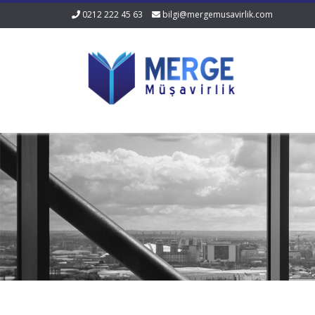
0212 222 45 63
bilgi@mergemusavirlik.com