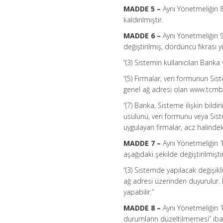
MADDE 5 –
Aynı Yönetmeliğin 8 
kaldırılmıştır.
MADDE 6 –
Aynı Yönetmeliğin 9
değiştirilmiş, dördüncü fıkrası yü
“(3) Sistemin kullanıcıları Banka 
“(5) Firmalar, veri formunun Sis
genel ağ adresi olan www.tcmbve
“(7) Banka, Sisteme ilişkin bildi
usulünü, veri formunu veya Sis
uygulayan firmalar, acz halindeki
MADDE 7 –
Aynı Yönetmeliğin 10
aşağıdaki şekilde değiştirilmiştir
“(3) Sistemde yapılacak değişikli
ağ adresi üzerinden duyurulur. 
yapabilir.”
MADDE 8 –
Aynı Yönetmeliğin 1
durumların düzeltilmemesi” ibares