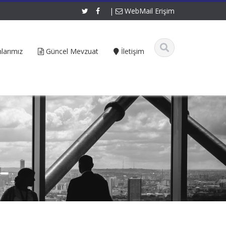
|
WebMail Erişim
larımız
Güncel Mevzuat
İletişim