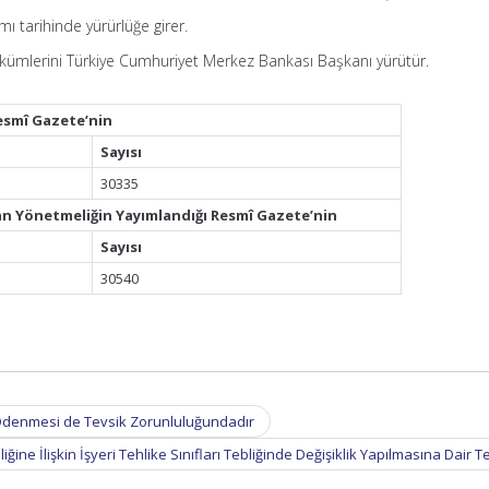
ı tarihinde yürürlüğe girer.
ümlerini Türkiye Cumhuriyet Merkez Bankası Başkanı yürütür.
esmî Gazete’nin
Sayısı
30335
an Yönetmeliğin Yayımlandığı Resmî Gazete’nin
Sayısı
30540
m Ödenmesi de Tevsik Zorunluluğundadır
iğine İlişkin İşyeri Tehlike Sınıfları Tebliğinde Değişiklik Yapılmasına Dair T