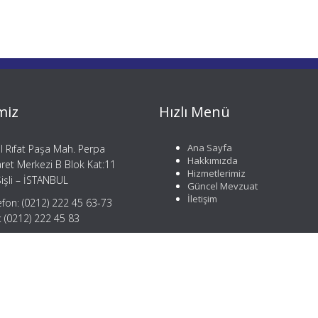
miz
Hızlı Menü
Ana Sayfa
il Rıfat Paşa Mah. Perpa
Hakkımızda
aret Merkezi B Blok Kat:11
Hizmetlerimiz
işli – İSTANBUL
Güncel Mevzuat
İletişim
efon: (0212) 222 45 63-73
: (0212) 222 45 83
gi@mergemusavirlik.com
tay@mergemusavirlik.com