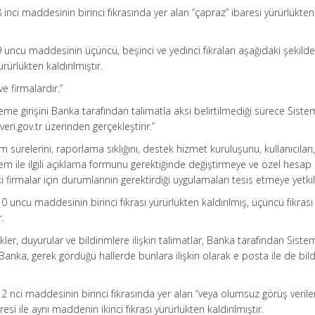
inci maddesinin birinci fıkrasında yer alan “çapraz” ibaresi yürürlükten
 uncu maddesinin üçüncü, beşinci ve yedinci fıkraları aşağıdaki şekild
rürlükten kaldırılmıştır.
ve firmalardır.”
teme girişini Banka tarafından talimatla aksi belirtilmediği sürece Siste
ri.gov.tr üzerinden gerçekleştirir.”
rim sürelerini, raporlama sıklığını, destek hizmet kuruluşunu, kullanıcıları,
tem ile ilgili açıklama formunu gerektiğinde değiştirmeye ve özel hesa
 firmalar için durumlarının gerektirdiği uygulamaları tesis etmeye yetkili
 uncu maddesinin birinci fıkrası yürürlükten kaldırılmış, üçüncü fıkrası
.
kler, duyurular ve bildirimlere ilişkin talimatlar, Banka tarafından Siste
Banka, gerek gördüğü hallerde bunlara ilişkin olarak e posta ile de bil
2 nci maddesinin birinci fıkrasında yer alan “veya olumsuz görüş verile
i ile aynı maddenin ikinci fıkrası yürürlükten kaldırılmıştır.