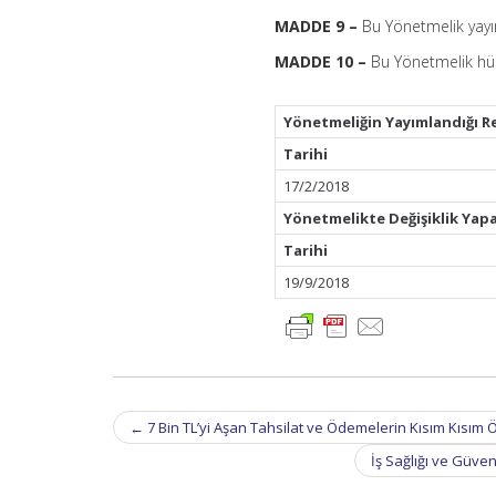
MADDE 9 –
Bu Yönetmelik yayım
MADDE 10 –
Bu Yönetmelik hük
Yönetmeliğin Yayımlandığı R
Tarihi
17/2/2018
Yönetmelikte Değişiklik Yap
Tarihi
19/9/2018
Post
←
7 Bin TL’yi Aşan Tahsilat ve Ödemelerin Kısım Kısı
navigation
İş Sağlığı ve Güvenl