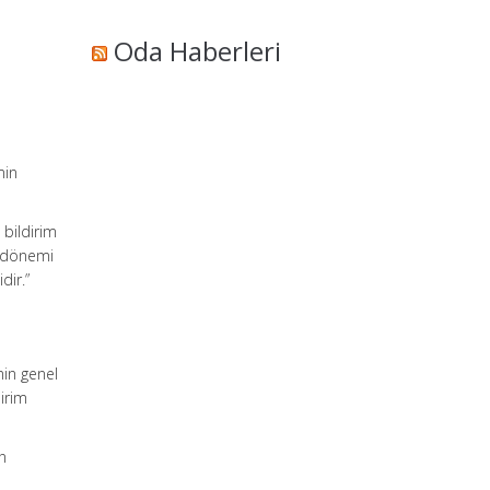
Oda Haberleri
e
min
 bildirim
p dönemi
dir.”
min genel
dirim
n