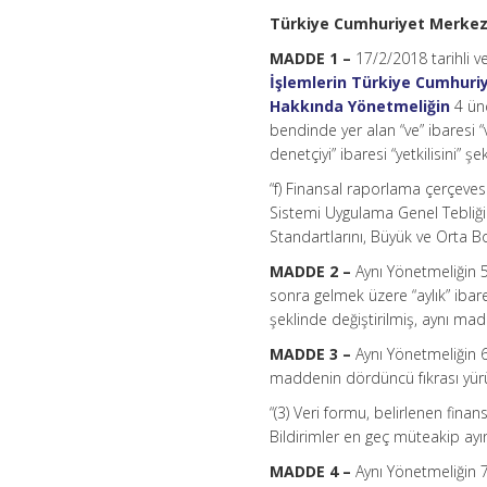
yönetmelik
Türkiye Cumhuriyet Merkez
için
MADDE 1 –
17/2/2018 tarihli 
İşlemlerin Türkiye Cumhuriy
Hakkında Yönetmeliğin
4 ünc
bendinde yer alan “ve” ibaresi “v
denetçiyi” ibaresi “yetkilisini” şe
“f) Finansal raporlama çerçeves
Sistemi Uygulama Genel Tebliğ
Standartlarını, Büyük ve Orta B
MADDE 2 –
Aynı Yönetmeliğin 5 
sonra gelmek üzere “aylık” iba
şeklinde değiştirilmiş, aynı madd
MADDE 3 –
Aynı Yönetmeliğin 6
maddenin dördüncü fıkrası yürür
“(3) Veri formu, belirlenen fina
Bildirimler en geç müteakip ay
MADDE 4 –
Aynı Yönetmeliğin 7