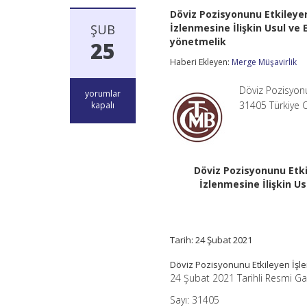
Döviz Pozisyonunu Etkileye
ŞUB
İzlenmesine İlişkin Usul ve
yönetmelik
25
Haberi Ekleyen:
Merge Müşavirlik
Döviz Pozisyonu
Döviz
yorumlar
Pozisyonunu
31405 Türkiye 
kapalı
Etkileyen
İşlemlerin
Türkiye
Cumhuriyet
Merkez
Döviz Pozisyonunu Etk
Bankası
İzlenmesine İlişkin U
Tarafından
İzlenmesine
İlişkin
Usul
ve
Tarih: 24 Şubat 2021
Esaslar
Hakkında
Döviz Pozisyonunu Etkileyen İşle
Yönetmelikte
24 Şubat 2021 Tarihli Resmi G
Değişiklik
Yapılmasına
Sayı: 31405
Dair