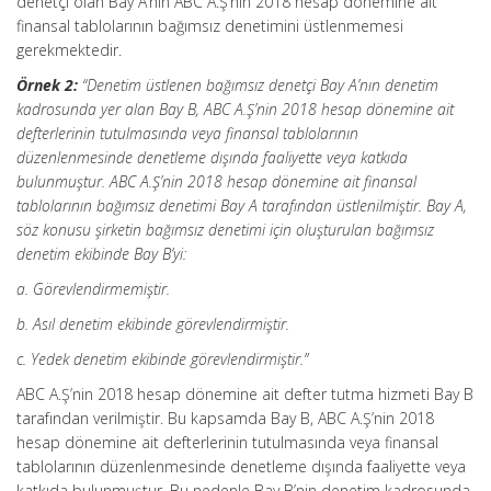
denetçi olan Bay A’nın ABC A.Ş’nin 2018 hesap dönemine ait
finansal tablolarının bağımsız denetimini üstlenmemesi
gerekmektedir.
Örnek 2:
“Denetim üstlenen bağımsız denetçi Bay A’nın denetim
kadrosunda yer alan Bay B, ABC A.Ş’nin 2018 hesap dönemine ait
defterlerinin tutulmasında veya finansal tablolarının
düzenlenmesinde denetleme dışında faaliyette veya katkıda
bulunmuştur. ABC A.Ş’nin 2018 hesap dönemine ait finansal
tablolarının bağımsız denetimi Bay A tarafından üstlenilmiştir. Bay A,
söz konusu şirketin bağımsız denetimi için oluşturulan bağımsız
denetim ekibinde Bay B’yi:
a. Görevlendirmemiştir.
b. Asıl denetim ekibinde görevlendirmiştir.
c. Yedek denetim ekibinde görevlendirmiştir.”
ABC A.Ş’nin 2018 hesap dönemine ait defter tutma hizmeti Bay B
tarafından verilmiştir. Bu kapsamda Bay B, ABC A.Ş’nin 2018
hesap dönemine ait defterlerinin tutulmasında veya finansal
tablolarının düzenlenmesinde denetleme dışında faaliyette veya
katkıda bulunmuştur. Bu nedenle Bay B’nin denetim kadrosunda