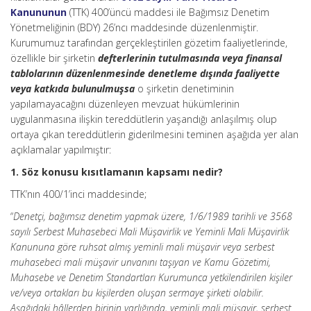
Kanununun
(TTK) 400’üncü maddesi ile Bağımsız Denetim
Yönetmeliğinin (BDY) 26’ncı maddesinde düzenlenmiştir.
Kurumumuz tarafından gerçekleştirilen gözetim faaliyetlerinde,
özellikle bir şirketin
defterlerinin tutulmasında veya finansal
tablolarının düzenlenmesinde denetleme dışında faaliyette
veya katkıda bulunulmuşsa
o şirketin denetiminin
yapılamayacağını düzenleyen mevzuat hükümlerinin
uygulanmasına ilişkin tereddütlerin yaşandığı anlaşılmış olup
ortaya çıkan tereddütlerin giderilmesini teminen aşağıda yer alan
açıklamalar yapılmıştır:
1. Söz konusu kısıtlamanın kapsamı nedir?
TTK’nın 400/1’inci maddesinde;
“
Denetçi, bağımsız denetim yapmak üzere, 1/6/1989 tarihli ve 3568
sayılı Serbest Muhasebeci Mali Müşavirlik ve Yeminli Mali Müşavirlik
Kanununa göre ruhsat almış yeminli mali müşavir veya serbest
muhasebeci mali müşavir unvanını taşıyan ve Kamu Gözetimi,
Muhasebe ve Denetim Standartları Kurumunca yetkilendirilen kişiler
ve/veya ortakları bu kişilerden oluşan sermaye şirketi olabilir.
Aşağıdaki hâllerden birinin varlığında, yeminli mali müşavir, serbest