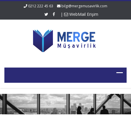
0212 222 45 63
bilgi@mergemusavirlik.com
|
WebMail Erişim