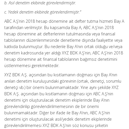
b. Asıl denetim ekibinde görevlendirmiştir.
c. Yedek denetim ekibinde görevlendirmiştir.”
ABC A.Ş’nin 2018 hesap dönemine ait defter tutma hizmeti Bay A
tarafından verilmiştir. Bu kapsamda Bay A, ABC A.Ş’nin 2018
hesap dönemine ait defterlerinin tutulmasında veya finansal
tablolarının düzenlenmesinde denetleme dışında faaliyette veya
katkıda bulunmuştur. Bu nedenle Bay A’nın ortak olduğu ve/veya
denetim kadrosunda yer aldığı XYZ BDK A.Ş’nin, ABC A.Ş’nin 2018
hesap dönemine ait finansal tablolarının bağımsız denetimini
üstlenmemesi gerekmektedir.
XYZ BDK A.Ş. açısından bu kısıtlamanın doğması için Bay A’nın
anılan denetim kuruluşundaki görevinin (ortak, denetçi, sorumlu
denetçi vb.) bir önemi bulunmamaktadır. Yine aynı şekilde XYZ
BDK A.Ş. açısından bu kısıtlamanın doğması için ABC A.Ş’nin
denetimi için oluşturulacak denetim ekiplerinde Bay A’nın
görevlendirilip görevlendirilmemesinin de bir önemi
bulunmamaktadır. Diğer bir ifade ile Bay A’nın, ABC A.Ş’nin
denetimi için oluşturulacak asıl/yedek denetim ekiplerinde
görevlendirilmemesi XYZ BDK A.Ş’nin söz konusu şirketin