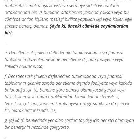
muhasebeci mali müşavir ve/veya sermaye şirketi ve bunların
ortaklarından biri ve bunların ortaklarının yanında çalışan veya bu
cümlede anılan kişilerin mesleği birlikte yaptıkları kişi veya kişiler, ilgili
şirkette denetçi olamaz.
Şöyle ki, önceki cümlede sayılanlardan
biri
;
…
e. Denetlenecek şirketin defterlerinin tutulmasında veya finansal
tablolarının düzenlenmesinde denetleme dışında faaliyette veya
katkıda bulunmuşsa,
f. Denetlenecek şirketin defterlerinin tutulmasında veya finansal
tablolarının çıkarılmasında denetleme dışında faaliyette veya katkıda
bulunduğu için (e) bendine göre denetçi olamayacak gerçek veya
tüzel kişinin veya onun ortaklarından birinin kanuni temsilcisi,
temsilcisi, çalışanı, yönetim kurulu üyesi, ortağı, sahibi ya da gerçek
kişi olarak bizzat kendisi ise,
g. (a) ilâ (f) bentlerinde yer alan şartları taşıdığı için denetçi olamayan
bir denetçinin nezdinde çalışıyorsa,
…