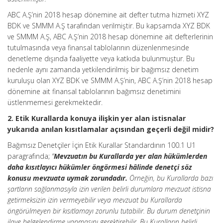
ABC A.Ş’nin 2018 hesap dönemine ait defter tutma hizmeti XYZ
BDK ve SMMM A.Ş tarafından verilmiştir. Bu kapsamda XYZ BDK
ve SMMM A.Ş, ABC A.Ş’nin 2018 hesap dönemine ait defterlerinin
tutulmasında veya finansal tablolarının düzenlenmesinde
denetleme dışında faaliyette veya katkıda bulunmuştur. Bu
nedenle aynı zamanda yetkilendirilmiş bir bağımsız denetim
kuruluşu olan XYZ BDK ve SMMM A.Ş’nin, ABC A.Ş’nin 2018 hesap
dönemine ait finansal tablolarının bağımsız denetimini
üstlenmemesi gerekmektedir.
2. Etik Kurallarda konuya ilişkin yer alan istisnalar
yukarıda anılan kısıtlamalar açısından geçerli değil midir?
Bağımsız Denetçiler İçin Etik Kurallar Standardının 100.1 U1
paragrafında;
“
Mevzuatın bu Kurallarda yer alan hükümlerden
daha kısıtlayıcı hükümler öngörmesi hâlinde denetçi söz
konusu mevzuata uymak zorundadır.
Örneğin, bu Kurallarda bazı
şartların sağlanmasıyla izin verilen belirli durumlara mevzuat istisna
getirmeksizin izin vermeyebilir veya mevzuat bu Kurallarda
öngörülmeyen bir kısıtlamayı zorunlu tutabilir. Bu durum denetçinin
ilave belgelendirme yapmasını gerektirebilir. Bu Kuralların belirli