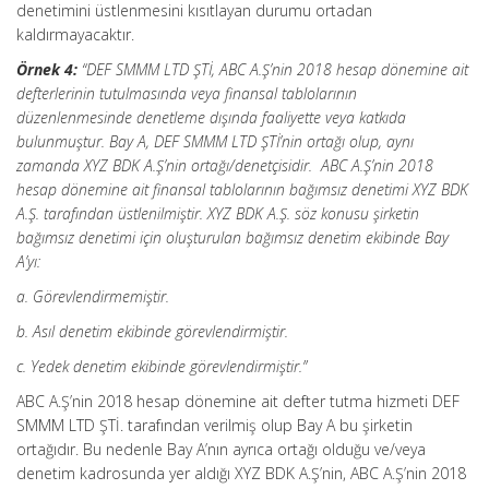
denetimini üstlenmesini kısıtlayan durumu ortadan
kaldırmayacaktır.
Örnek 4:
“DEF SMMM LTD ŞTİ, ABC A.Ş’nin 2018 hesap dönemine ait
defterlerinin tutulmasında veya finansal tablolarının
düzenlenmesinde denetleme dışında faaliyette veya katkıda
bulunmuştur. Bay A, DEF SMMM LTD ŞTİ’nin ortağı olup, aynı
zamanda XYZ BDK A.Ş’nin ortağı/denetçisidir. ABC A.Ş’nin 2018
hesap dönemine ait finansal tablolarının bağımsız denetimi XYZ BDK
A.Ş. tarafından üstlenilmiştir. XYZ BDK A.Ş. söz konusu şirketin
bağımsız denetimi için oluşturulan bağımsız denetim ekibinde Bay
A’yı:
a. Görevlendirmemiştir.
b. Asıl denetim ekibinde görevlendirmiştir.
c. Yedek denetim ekibinde görevlendirmiştir.”
ABC A.Ş’nin 2018 hesap dönemine ait defter tutma hizmeti DEF
SMMM LTD ŞTİ. tarafından verilmiş olup Bay A bu şirketin
ortağıdır. Bu nedenle Bay A’nın ayrıca ortağı olduğu ve/veya
denetim kadrosunda yer aldığı XYZ BDK A.Ş’nin, ABC A.Ş’nin 2018