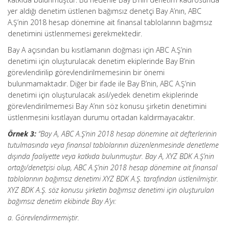
yer aldığı denetim üstlenen bağımsız denetçi Bay A’nın, ABC
A.Ş’nin 2018 hesap dönemine ait finansal tablolarının bağımsız
denetimini üstlenmemesi gerekmektedir.
Bay A açısından bu kısıtlamanın doğması için ABC A.Ş’nin
denetimi için oluşturulacak denetim ekiplerinde Bay B’nin
görevlendirilip görevlendirilmemesinin bir önemi
bulunmamaktadır. Diğer bir ifade ile Bay B’nin, ABC A.Ş’nin
denetimi için oluşturulacak asıl/yedek denetim ekiplerinde
görevlendirilmemesi Bay A’nın söz konusu şirketin denetimini
üstlenmesini kısıtlayan durumu ortadan kaldırmayacaktır.
Örnek 3:
“Bay A, ABC A.Ş’nin 2018 hesap dönemine ait defterlerinin
tutulmasında veya finansal tablolarının düzenlenmesinde denetleme
dışında faaliyette veya katkıda bulunmuştur. Bay A, XYZ BDK A.Ş’nin
ortağı/denetçisi olup, ABC A.Ş’nin 2018 hesap dönemine ait finansal
tablolarının bağımsız denetimi XYZ BDK A.Ş. tarafından üstlenilmiştir.
XYZ BDK A.Ş. söz konusu şirketin bağımsız denetimi için oluşturulan
bağımsız denetim ekibinde Bay A’yı:
a. Görevlendirmemiştir.