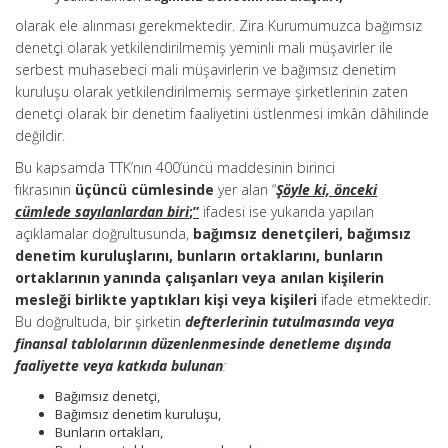
olarak ele alınması gerekmektedir. Zira Kurumumuzca bağımsız
denetçi olarak yetkilendirilmemiş yeminli mali müşavirler ile
serbest muhasebeci mali müşavirlerin ve bağımsız denetim
kuruluşu olarak yetkilendirilmemiş sermaye şirketlerinin zaten
denetçi olarak bir denetim faaliyetini üstlenmesi imkân dâhilinde
değildir.
Bu kapsamda TTK’nın 400’üncü maddesinin birinci
fıkrasının
üçüncü cümlesinde
yer alan “
Şöyle ki, önceki
cümlede sayılanlardan biri
;”
ifadesi ise yukarıda yapılan
açıklamalar doğrultusunda,
bağımsız denetçileri, bağımsız
denetim kuruluşlarını, bunların ortaklarını, bunların
ortaklarının yanında çalışanları veya anılan kişilerin
mesleği birlikte yaptıkları kişi veya kişileri
ifade etmektedir.
Bu doğrultuda, bir şirketin
defterlerinin tutulmasında veya
finansal tablolarının düzenlenmesinde denetleme dışında
faaliyette veya katkıda bulunan
:
Bağımsız denetçi,
Bağımsız denetim kuruluşu,
Bunların ortakları,