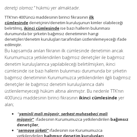
denetçi olamaz.”
hükmü yer almaktadır.
TTK’nın 400’üncü maddesinin birinci fıkrasının
ilk
cümlesinde
denetçinin/denetim kuruluşunun kimler olabileceği
belirtilmiş,
ikinci cümlesinde
ise bazı hallerin bulunması
durumunda bir şirketin bağımsız denetiminin hangi
denetçiler/denetim kuruluşları tarafından üstlenilemeyeceği ifade
edilmiştir.
Bu kapsamda anılan fıkranın ilk cümlesinde denetimin ancak
Kurumumuzca yetkilendirilen bağımsız denetçiler ile bağımsız
denetim kuruluşlarınca yapılabileceği belirtilmişken, ikinci
cümlesinde ise bazı hallerin bulunması durumunda bir şirketin
bağımsız denetiminin Kurumumuzca yetkilendirilen ilgili bağımsız
denetçiler ile bağımsız denetim kuruluşlarınca dahi
üstlenilemeyeceği hüküm altına alınmıştır. Bu nedenle TTK’nın
400’üncü maddesinin birinci fıkrasının
ikinci cümlesinde
yer
alan;
“
yeminli mali müşavir, serbest muhasebeci mali
müşavir”
ifadesinin Kurumumuzca yetkilendirilen
bağımsız
denetçiler
,
“
sermaye şirketi”
ifadesinin ise Kurumumuzca
yetkilendirilen
bağımsız denetim kuruluşları,