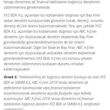
hesap dönemine ait finansal tablolarının bağımsız denetimini
üstlenmemesi gerekmektedir.
XYZ BDK A.Ş. açısından bu kısıtlamanın doğması için Bay A’nın
anılan denetim kuruluşundaki görevinin (ortak, denetçi, sorumlu
denetçi vb.) bir önemi bulunmamaktadır. Yine aynı şekilde XYZ
BDK A.Ş. açısından bu kısıtlamanın doğması için ABC A.Ş’nin
denetimi için oluşturulacak denetim ekiplerinde Bay A’nın
görevlendirilip görevlendirilmemesinin de bir önemi
bulunmamaktadır. Diğer bir ifade ile Bay A’nın, ABC A.Ş’nin
denetimi için oluşturulacak asıl/yedek denetim ekiplerinde
görevlendirilmemesi XYZ BDK A.Ş’nin söz konusu şirketin
denetimini üstlenmesini kısıtlayan durumu ortadan
kaldırmayacaktır.
Örnek 5:
“Yetkilendirilmiş bir bağımsız denetim kuruluşu da olan XYZ
BDK ve SMMM A.Ş, ABC A.Ş’nin 2018 hesap dönemine ait
defterlerinin tutulmasında veya finansal tablolarının
düzenlenmesinde denetleme dışında faaliyette veya katkıda
bulunmuştur. ABC A.Ş’nin 2018 hesap dönemine ait finansal
tablolarının bağımsız denetimi XYZ BDK ve SMMM A.Ş. tarafından
üstlenilmiştir.”