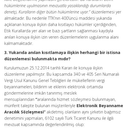
hükümlerine uyulmasının mevzuatla yasaklandığı durumlarda
denetçi, Kuralların diğer bütün hükümlerine uyar.”
düzenlemesi yer
almaktadır. Bu nedenle TTK’nın 400’üncü maddesi yukarıda
açıklanan konuya ilişkin daha kısıtlayıcı hükümler içerdiğinden,
Etik Kurallarda yer alan ve bazı şartların sağlanması kaydıyla
anılan konuya ilişkin izin veren düzenlemelerin uygulanma alanı
kalmamaktadır.
3. Yukarıda anılan kısıtlamaya ilişkin herhangi bir istisna
düzenlemesi bulunmakta mıdır?
Kurulumuzun 25.12.2014 tarihli Kararı ile konuya ilişkin
düzenleme yapılmıştır. Bu kapsamda 340 ve 405 Seri Numaralı
Vergi Usul Kanunu Genel Tebliğleri ile mükelleflerin vergi
beyannameleri, bildirim ve eklerini elektronik ortamda
göndermelerine imkân tanınmış meslek
mensuplarından
“
aralarında hizmet sözleşmesi bulunmayan,
münferit talepte bulunan müşterileriyle
Elektronik Beyanname
Aracılık Sözleşmesi”
akdetmiş olanların aynı şirketin bağımsız
denetimini yapmaları, 6102 sayılı Türk Ticaret Kanunu ile ilgili
mevzuat kapsamında değerlendirilmiş olup: