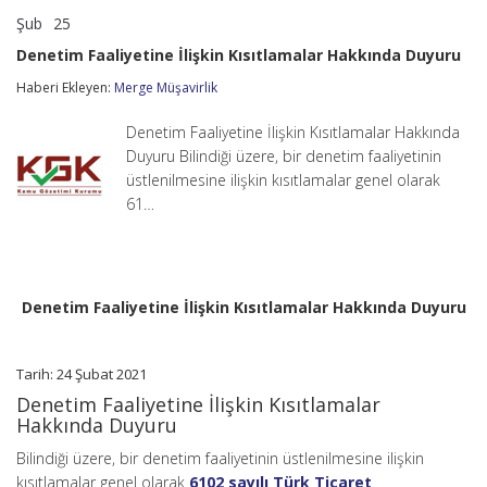
Şub
25
Denetim
yorumlar kapalı
Faaliyetine
Denetim Faaliyetine İlişkin Kısıtlamalar Hakkında Duyuru
İlişkin
Kısıtlamalar
Haberi Ekleyen:
Merge Müşavirlik
Hakkında
Duyuru
Denetim Faaliyetine İlişkin Kısıtlamalar Hakkında
için
Duyuru Bilindiği üzere, bir denetim faaliyetinin
üstlenilmesine ilişkin kısıtlamalar genel olarak
61…
Denetim Faaliyetine İlişkin Kısıtlamalar Hakkında Duyuru
Tarih: 24 Şubat 2021
Denetim Faaliyetine İlişkin Kısıtlamalar
Hakkında Duyuru
Bilindiği üzere, bir denetim faaliyetinin üstlenilmesine ilişkin
kısıtlamalar genel olarak
6102 sayılı Türk Ticaret