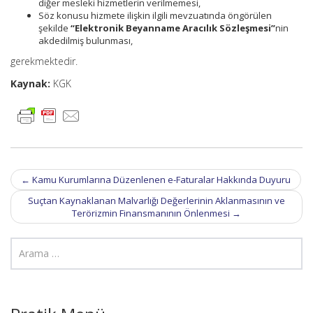
diğer mesleki hizmetlerin verilmemesi,
Söz konusu hizmete ilişkin ilgili mevzuatında öngörülen
şekilde
“Elektronik Beyanname Aracılık Sözleşmesi”
nin
akdedilmiş bulunması,
gerekmektedir.
Kaynak:
KGK
Post
←
Kamu Kurumlarına Düzenlenen e-Faturalar Hakkında Duyuru
navigation
Suçtan Kaynaklanan Malvarlığı Değerlerinin Aklanmasının ve
Terörizmin Finansmanının Önlenmesi
→