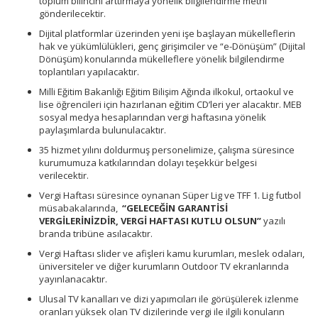
toplum bilincini arttırmaya yönelik bilgilendirme metni
gönderilecektir.
Dijital platformlar üzerinden yeni işe başlayan mükelleflerin
hak ve yükümlülükleri, genç girişimciler ve “e-Dönüşüm” (Dijital
Dönüşüm) konularında mükelleflere yönelik bilgilendirme
toplantıları yapılacaktır.
Milli Eğitim Bakanlığı Eğitim Bilişim Ağında ilkokul, ortaokul ve
lise öğrencileri için hazırlanan eğitim CD’leri yer alacaktır. MEB
sosyal medya hesaplarından vergi haftasına yönelik
paylaşımlarda bulunulacaktır.
35 hizmet yılını doldurmuş personelimize, çalışma süresince
kurumumuza katkılarından dolayı teşekkür belgesi
verilecektir.
Vergi Haftası süresince oynanan Süper Lig ve TFF 1. Lig futbol
müsabakalarında,
“GELECEĞİN GARANTİSİ
VERGİLERİNİZDİR, VERGİ HAFTASI KUTLU OLSUN”
yazılı
branda tribüne asılacaktır.
Vergi Haftası slider ve afişleri kamu kurumları, meslek odaları,
üniversiteler ve diğer kurumların Outdoor TV ekranlarında
yayınlanacaktır.
Ulusal TV kanalları ve dizi yapımcıları ile görüşülerek izlenme
oranları yüksek olan TV dizilerinde vergi ile ilgili konuların