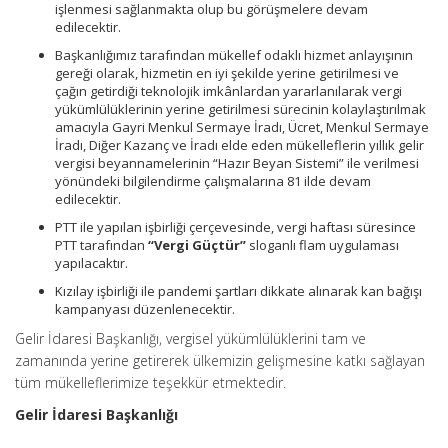
işlenmesi sağlanmakta olup bu görüşmelere devam
edilecektir.
Başkanlığımız tarafından mükellef odaklı hizmet anlayışının
gereği olarak, hizmetin en iyi şekilde yerine getirilmesi ve
çağın getirdiği teknolojik imkânlardan yararlanılarak vergi
yükümlülüklerinin yerine getirilmesi sürecinin kolaylaştırılmak
amacıyla Gayri Menkul Sermaye İradı, Ücret, Menkul Sermaye
İradı, Diğer Kazanç ve İradı elde eden mükelleflerin yıllık gelir
vergisi beyannamelerinin “Hazır Beyan Sistemi” ile verilmesi
yönündeki bilgilendirme çalışmalarına 81 ilde devam
edilecektir.
PTT ile yapılan işbirliği çerçevesinde, vergi haftası süresince
PTT tarafından
“Vergi Güçtür”
sloganlı flam uygulaması
yapılacaktır.
Kızılay işbirliği ile pandemi şartları dikkate alınarak kan bağışı
kampanyası düzenlenecektir.
Gelir İdaresi Başkanlığı, vergisel yükümlülüklerini tam ve
zamanında yerine getirerek ülkemizin gelişmesine katkı sağlayan
tüm mükelleflerimize teşekkür etmektedir.
Gelir İdaresi Başkanlığı