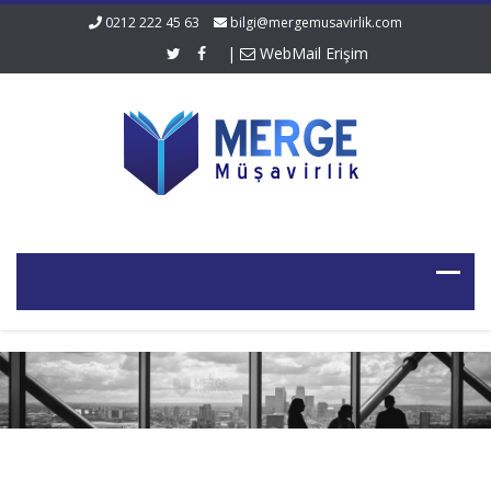
0212 222 45 63
bilgi@mergemusavirlik.com
|
WebMail Erişim