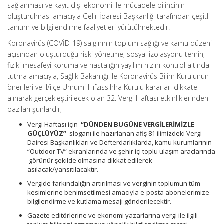
sağlanması ve kayıt dışı ekonomi ile mücadele bilincinin
oluşturulması amacıyla Gelir İdaresi Başkanlığı tarafından çeşitli
tanıtım ve bilgilendirme faaliyetleri yürütülmektedir.
Koronavirüs (COVİD-19) salgınının toplum sağlığı ve kamu düzeni
açısından oluşturduğu riski yönetme, sosyal izolasyonu temin,
fiziki mesafeyi koruma ve hastalığın yayılım hızını kontrol altında
tutma amacıyla, Sağlık Bakanlığı ile Koronavirüs Bilim Kurulunun
önerileri ve il/ilçe Umumi Hıfzıssıhha Kurulu kararları dikkate
alınarak gerçekleştirilecek olan 32. Vergi Haftası etkinliklerinden
bazıları şunlardır;
Vergi Haftası için
“DÜNDEN BUGÜNE VERGİLERİMİZLE
GÜÇLÜYÜZ”
sloganı ile hazırlanan afiş 81 ilimizdeki Vergi
Dairesi Başkanlıkları ve Defterdarlıklarda, kamu kurumlarının
“Outdoor TV” ekranlarında ve şehir içi toplu ulaşım araçlarında
görünür şekilde olmasına dikkat edilerek
asılacak/yansıtılacaktır.
Vergide farkındalığın artırılması ve verginin toplumun tüm
kesimlerine benimsetilmesi amacıyla e-posta abonelerimize
bilgilendirme ve kutlama mesajı gönderilecektir.
Gazete editörlerine ve ekonomi yazarlarına vergi ile ilgili