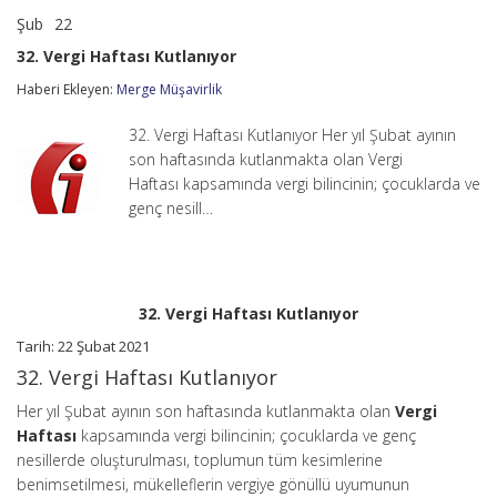
Şub
22
32.
yorumlar kapalı
Vergi
32. Vergi Haftası Kutlanıyor
Haftası
Kutlanıyor
Haberi Ekleyen:
Merge Müşavirlik
için
32. Vergi Haftası Kutlanıyor Her yıl Şubat ayının
son haftasında kutlanmakta olan Vergi
Haftası kapsamında vergi bilincinin; çocuklarda ve
genç nesill…
32. Vergi Haftası Kutlanıyor
Tarih: 22 Şubat 2021
32. Vergi Haftası Kutlanıyor
Her yıl Şubat ayının son haftasında kutlanmakta olan
Vergi
Haftası
kapsamında vergi bilincinin; çocuklarda ve genç
nesillerde oluşturulması, toplumun tüm kesimlerine
benimsetilmesi, mükelleflerin vergiye gönüllü uyumunun