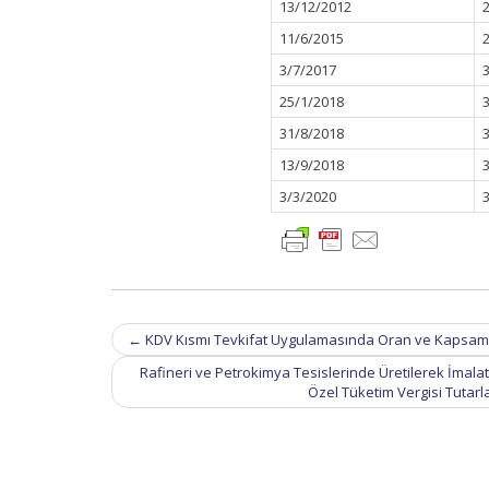
13/12/2012
11/6/2015
3/7/2017
25/1/2018
31/8/2018
13/9/2018
3/3/2020
Post
←
KDV Kısmı Tevkifat Uygulamasında Oran ve Kapsam D
navigation
Rafineri ve Petrokimya Tesislerinde Üretilerek İmalat
Özel Tüketim Vergisi Tutarla