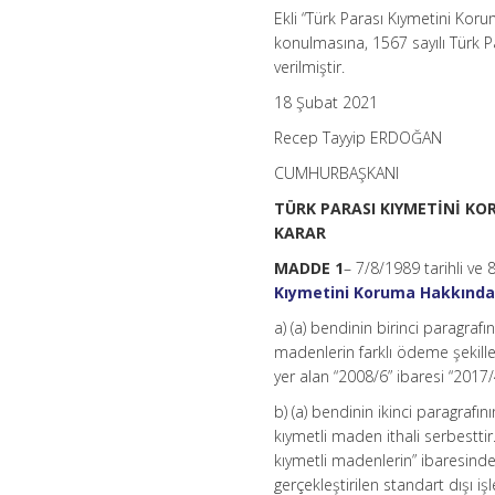
Ekli “Türk Parası Kıymetini Kor
konulmasına, 1567 sayılı Türk 
verilmiştir.
18 Şubat 2021
Recep Tayyip ERDOĞAN
CUMHURBAŞKANI
TÜRK PARASI KIYMETİNİ KO
KARAR
MADDE 1
– 7/8/1989 tarihli ve
Kıymetini Koruma Hakkında 3
a) (a) bendinin birinci paragra
madenlerin farklı ödeme şekille
yer alan “2008/6” ibaresi “2017/4
b) (a) bendinin ikinci paragraf
kıymetli maden ithali serbesttir
kıymetli madenlerin” ibaresind
gerçekleştirilen standart dışı 