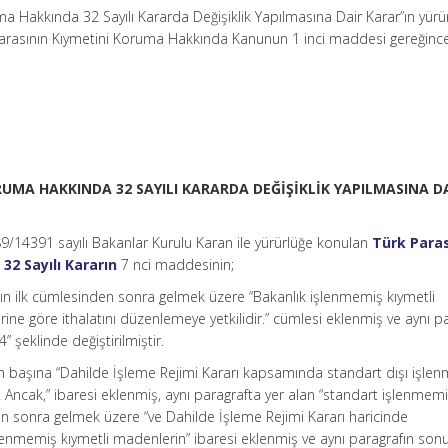
uma Hakkında 32 Sayılı Kararda Değişiklik Yapılmasına Dair Karar”ın yürü
Parasının Kıymetini Koruma Hakkında Kanunun 1 inci maddesi gereğinc
RUMA HAKKINDA 32 SAYILI KARARDA DEĞİŞİKLİK YAPILMASINA D
 89/14391 sayılı Bakanlar Kurulu Karan ile yürürlüğe konulan
Türk Paras
2 Sayılı Kararın
7 nci maddesinin;
fının ilk cümlesinden sonra gelmek üzere “Bakanlık işlenmemiş kıymetli
rine göre ithalatını düzenlemeye yetkilidir.” cümlesi eklenmiş ve aynı p
” şeklinde değiştirilmiştir.
ının başına “Dahilde İşleme Rejimi Kararı kapsamında standart dışı işle
. Ancak,” ibaresi eklenmiş, aynı paragrafta yer alan “standart işlenmem
en sonra gelmek üzere “ve Dahilde İşleme Rejimi Kararı haricinde
işlenmemiş kıymetli madenlerin” ibaresi eklenmiş ve aynı paragrafın son