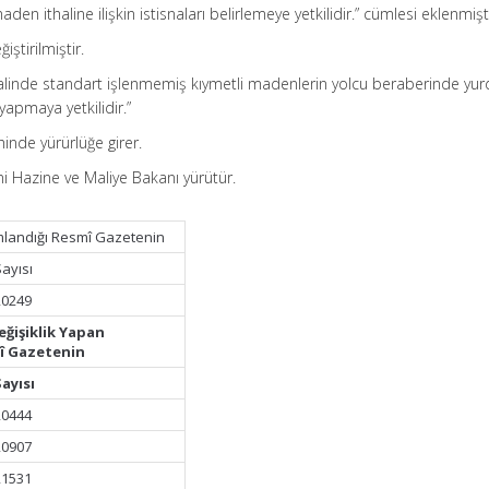
en ithaline ilişkin istisnaları belirlemeye yetkilidir.” cümlesi eklenmişti
iştirilmiştir.
 halinde standart işlenmemiş kıymetli madenlerin yolcu beraberinde yu
yapmaya yetkilidir.”
hinde yürürlüğe girer.
i Hazine ve Maliye Bakanı yürütür.
mlandığı Resmî Gazetenin
Sayısı
20249
eğişiklik Yapan
mî Gazetenin
Sayısı
20444
20907
21531