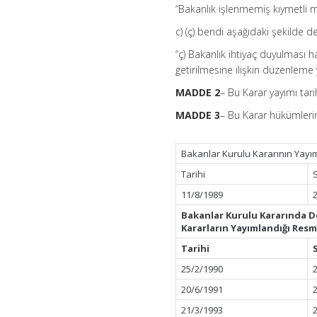
“Bakanlık işlenmemiş kıymetli mad
c) (ç) bendi aşağıdaki şekilde değ
“ç) Bakanlık ihtiyaç duyulması
getirilmesine ilişkin düzenleme 
MADDE 2
– Bu Karar yayımı tari
MADDE 3
– Bu Karar hükümlerin
Bakanlar Kurulu Kararının Yayı
Tarihi
11/8/1989
Bakanlar Kurulu Kararında D
Kararların Yayımlandığı Res
Tarihi
25/2/1990
20/6/1991
21/3/1993