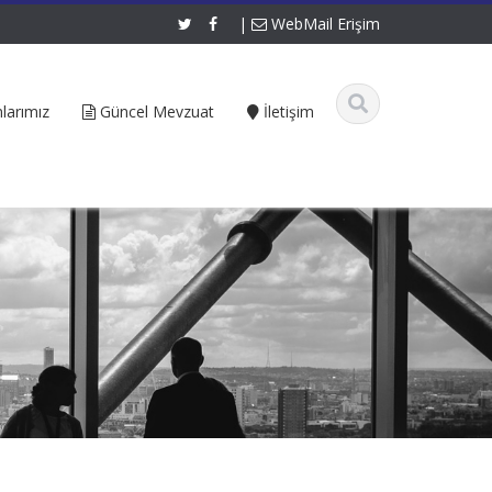
|
WebMail Erişim
larımız
Güncel Mevzuat
İletişim