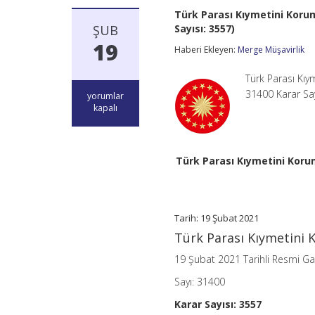
Türk Parası Kıymetini Korum
ŞUB
Sayısı: 3557)
19
Haberi Ekleyen:
Merge Müşavirlik
Türk Parası Kıy
31400 Karar Say
Türk
yorumlar
Parası
kapalı
Kıymetini
Koruma
Hakkında
32
Türk Parası Kıymetini Korum
Sayılı
Kararda
Değişiklik
Yapılmasına
Dair
Tarih: 19 Şubat 2021
Karar
Türk Parası Kıymetini K
(Karar
Sayısı:
19 Şubat 2021 Tarihli Resmi G
3557)
için
Sayı: 31400
Karar Sayısı: 3557