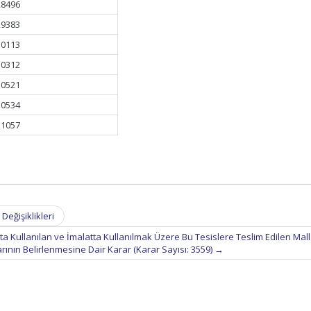
28496
29383
30113
30312
30521
30534
31057
eğişiklikleri
ta Kullanılan ve İmalatta Kullanılmak Üzere Bu Tesislere Teslim Edilen Mal
rının Belirlenmesine Dair Karar (Karar Sayısı: 3559)
→