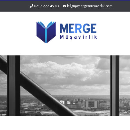
0212 222 45 63
bilgi@mergemusavirlik.com