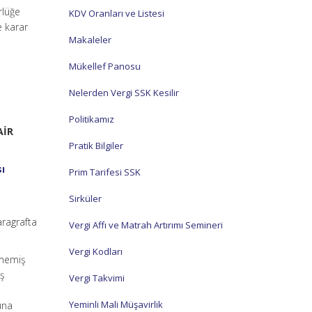
rlüğe
KDV Oranları ve Listesi
e karar
Makaleler
Mükellef Panosu
Nelerden Vergi SSK Kesilir
Politikamız
AİR
Pratik Bilgiler
ı
Prim Tarifesi SSK
Sirküler
aragrafta
Vergi Affı ve Matrah Artırımı Semineri
Vergi Kodları
nmemiş
iş
Vergi Takvimi
Yeminli Mali Müşavirlik
una