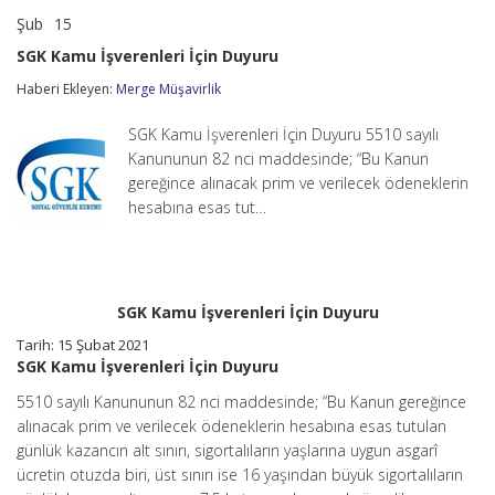
Şub
15
SGK
yorumlar kapalı
Kamu
SGK Kamu İşverenleri İçin Duyuru
İşverenleri
İçin
Haberi Ekleyen:
Merge Müşavirlik
Duyuru
için
SGK Kamu İşverenleri İçin Duyuru 5510 sayılı
Kanununun 82 nci maddesinde; “Bu Kanun
gereğince alınacak prim ve verilecek ödeneklerin
hesabına esas tut…
SGK Kamu İşverenleri İçin Duyuru
Tarih: 15 Şubat 2021
SGK Kamu İşverenleri İçin Duyuru
5510 sayılı Kanununun 82 nci maddesinde; “Bu Kanun gereğince
alınacak prim ve verilecek ödeneklerin hesabına esas tutulan
günlük kazancın alt sınırı, sigortalıların yaşlarına uygun asgarî
ücretin otuzda biri, üst sınırı ise 16 yaşından büyük sigortalıların