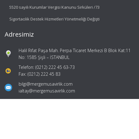
5520 sayılı Kurumlar Vergisi Kanunu Sirküleri /73
Sigortacılık Destek Hizmetleri Yönetmeliği Değişti
Adresimiz
Halil Rıfat Paşa Mah. Perpa Ticaret Merkezi B Blok Kat:11
No: 1585 Şişli – İSTANBUL
Telefon: (0212) 222 45 63-73
Fax: (0212) 222 45 83
bilgi@mergemusavirlik.com
ialtay@mergemusavirlik.com
Hızlı Menü
Ana Sayfa
Hakkımızda
Hizmetlerimiz