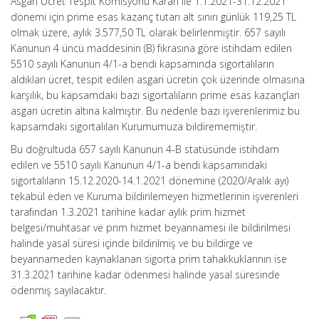
Asgari Ücret Tespit Komisyonu Kararı ile 1.1.2021-31.12.2021
dönemi için prime esas kazanç tutarı alt sınırı günlük 119,25 TL
olmak üzere, aylık 3.577,50 TL olarak belirlenmiştir. 657 sayılı
Kanunun 4 üncü maddesinin (B) fıkrasına göre istihdam edilen
5510 sayılı Kanunun 4/1-a bendi kapsamında sigortalıların
aldıkları ücret, tespit edilen asgari ücretin çok üzerinde olmasına
karşılık, bu kapsamdaki bazı sigortalıların prime esas kazançları
asgari ücretin altına kalmıştır. Bu nedenle bazı işverenlerimiz bu
kapsamdaki sigortalıları Kurumumuza bildirememiştir.
Bu doğrultuda 657 sayılı Kanunun 4-B statüsünde istihdam
edilen ve 5510 sayılı Kanunun 4/1-a bendi kapsamındaki
sigortalıların 15.12.2020-14.1.2021 dönemine (2020/Aralık ayı)
tekabül eden ve Kuruma bildirilemeyen hizmetlerinin işverenleri
tarafından 1.3.2021 tarihine kadar aylık prim hizmet
belgesi/muhtasar ve prim hizmet beyannamesi ile bildirilmesi
halinde yasal süresi içinde bildirilmiş ve bu bildirge ve
beyannameden kaynaklanan sigorta prim tahakkuklarının ise
31.3.2021 tarihine kadar ödenmesi halinde yasal süresinde
ödenmiş sayılacaktır.