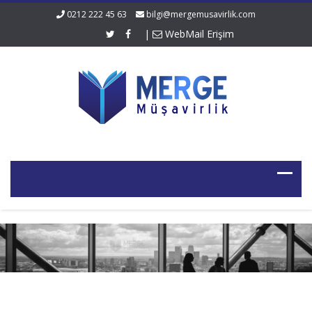
0212 222 45 63
bilgi@mergemusavirlik.com
|
WebMail Erişim