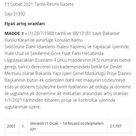
11 Şubat 2021 Tarihli Resmi Gazete
Sayı:31392
Fiyat artış oranları
MADDE 1 –
(1) 28/7/1988 tarihli ve 88/13181 sayılı Bakanlar
Kurulu Kararı ile yürürlüğe konulan Kamu
Sektörüne Dahil İdarelerin İhalesi Yapılmış ve Yapılacak İşlerinde
İhale Usul ve Şekillerine Göre Fiyat Farkı Hesabında
Uygulayacakları Esasların 4 üncü maddesinin (4.5) numaralı bendi
gereği, birinci derecenin son kademesindeki bekâr bir Devlet
Memuru olarak Bakanlık Yapı İşleri Genel Müdürlüğü Proje Dairesi
Başkanının bütün ek ödentileri dahil net maaşının sözleşmeye
esas yıl dönemi (sözleşme birim fiyatlarının ait olduğu yıl dönemi)
ile uygulama yılı dönemine ait miktarları arasındaki artış oranları
1/1/2021 tarihinden itibaren, proje ve kontrolluk işlerinde
uygulanmak üzere;
dönemi (1 Ocak – 14 Nisan) sözleşmeleri
2001
1.
21,797
için