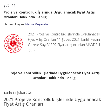
Şub
11
Proje
yorumlar kapalı
ve
Proje ve Kontrolluk İşlerinde Uygulanacak Fiyat Artış
Kontrolluk
Oranları Hakkında Tebliğ
İşlerinde
Uygulanacak
Haberi Ekleyen:
Merge Müşavirlik
Fiyat
Artış
Oranları
2021 Proje ve Kontrolluk İşlerinde Uygulanacak
Hakkında
Fiyat Artış Oranları 11 Şubat 2021 Tarihli Resmi
Tebliğ
Gazete Sayı:31392 Fiyat artış oranları MADDE 1 –
için
(1) 2…
Proje ve Kontrolluk İşlerinde Uygulanacak Fiyat Artış
Oranları Hakkında Tebliğ
Tarih: 11 Şubat 2021
2021 Proje ve Kontrolluk İşlerinde Uygulanacak
Fiyat Artış Oranları