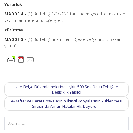
Yürürlük
MADDE 4 –
(1) Bu Tebliğ 1/1/2021 tarihinden geçerli olmak üzere
yayımı tarihinde yürürlüğe girer.
Yürütme
MADDE 5 –
(1) Bu Tebliğ hükümlerini Çevre ve Şehircilik Bakanı
yürütür.
Post
←
e-Belge Düzenlemelerine İlişkin 509 Sıra No.lu Tebliğde
navigation
Değişiklik Yapıldı
e-Defter ve Berat Dosyalarının İkincil Kopyalarının Yüklenmesi
Sırasında Alınan Hatalar Hk. Duyuru
→