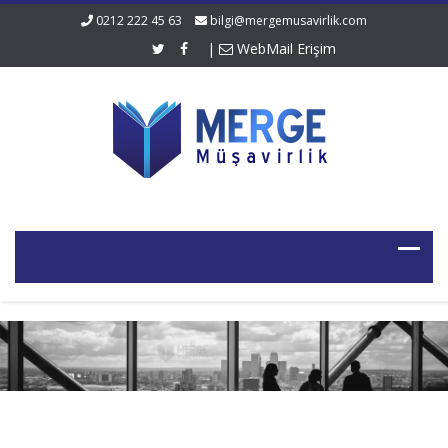
0212 222 45 63
bilgi@mergemusavirlik.com
|
WebMail Erişim