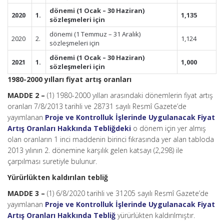
dönemi (1 Ocak – 30 Haziran)
2020
1.
1,135
sözleşmeleri için
dönemi (1 Temmuz – 31 Aralık)
2020
2.
1,124
sözleşmeleri için
dönemi (1 Ocak – 30 Haziran)
2021
1.
1,000
sözleşmeleri için
1980-2000 yılları fiyat artış oranları
MADDE 2 –
(1) 1980-2000 yılları arasındaki dönemlerin fiyat artış
oranları 7/8/2013 tarihli ve 28731 sayılı Resmî Gazete’de
yayımlanan
Proje ve Kontrolluk İşlerinde Uygulanacak Fiyat
Artış Oranları Hakkında Tebliğdeki
o dönem için yer almış
olan oranların 1 inci maddenin birinci fıkrasında yer alan tabloda
2013 yılının 2. dönemine karşılık gelen katsayı (2,298) ile
çarpılması suretiyle bulunur.
Yürürlükten kaldırılan tebliğ
MADDE 3 –
(1) 6/8/2020 tarihli ve 31205 sayılı Resmî Gazete’de
yayımlanan
Proje ve Kontrolluk İşlerinde Uygulanacak Fiyat
Artış Oranları Hakkında Tebliğ
yürürlükten kaldırılmıştır.