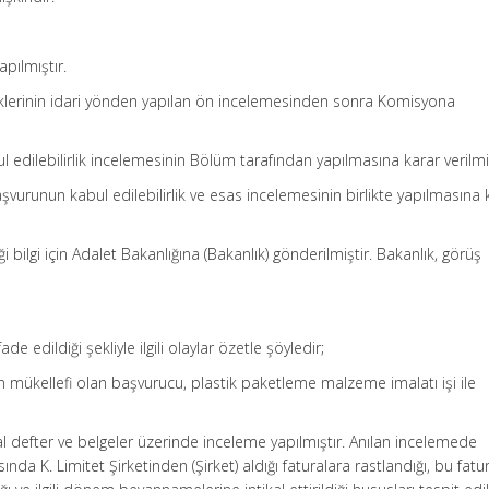
pılmıştır.
klerinin idari yönden yapılan ön incelemesinden sonra Komisyona
dilebilirlik incelemesinin Bölüm tarafından yapılmasına karar verilmiş
vurunun kabul edilebilirlik ve esas incelemesinin birlikte yapılmasına 
i bilgi için Adalet Bakanlığına (Bakanlık) gönderilmiştir. Bakanlık, görüş
e edildiği şekliyle ilgili olaylar özetle şöyledir;
in mükellefi olan başvurucu, plastik paketleme malzeme imalatı işi ile
sal defter ve belgeler üzerinde inceleme yapılmıştır. Anılan incelemede
nda K. Limitet Şirketinden (Şirket) aldığı faturalara rastlandığı, bu fatu