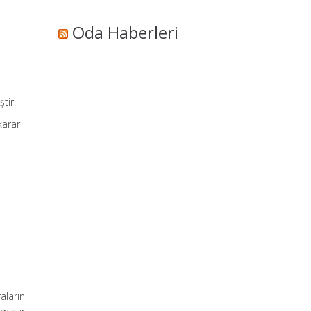
Oda Haberleri
tir.
karar
raların