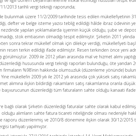
ğı ve ilgili dönem beyannamelerine intikal ettirildiği hususları tespit edil
1/2013 tarihli vergi tekniği raporunda;
nde bulunmak üzere 11/2/2009 tarihinde tesis edilen mükellefiyetinin 3
ildiği, defter ve belge isteme yazısı tebliğ edildiği hâlde ibraz ödevinin ye
irket nezdinde yapılan yoklamalarda işyerinin küçük olduğu, şube ve dep
madığı, stok emtiasının olmadığı tespit edilmiştir. Şirketin 2011 yılında
ikten sonra tekrar mükellef olmak için dilekçe verdiği, mükellefiyeti baş
nin resen terkin edildiği ifade edilmiştir. Resen terkinden önce yeni a
 görülmüştür. 2009 ile 2012 yılları arasında mal ve hizmet alımı yaptığ
düzenlediği hususunda vergi tekniği raporları bulunduğu, öte yandan 2
ılan firmaların %98’inin hakkında olumsuzluk (düzenleme yönünde) bulu
. Yine mükellefin 2009 yılı ile 2012 yılı arasında çok yüksek satış rakamla
et alımına ilişkin bildirdiği rakamların satış rakamlarına oranla düşü
e başvurucunun düzenlediği tüm faturaların sahte olduğu kanaati ifade
ere bağlı olarak Şirketin düzenlediği faturalar sahte olarak kabul edilmiş
lduğu alımların sahte fatura ticareti niteliğinde olması nedeniyle ha
eme raporu düzenlenmiş ve 2010/8 dönemine ilişkin olarak 30/12/2015 t
gisi tarhiyatı yapılmıştır.