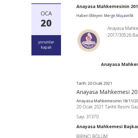
Anayasa Mahkemesinin 2017
OCA
Haberi Ekleyen:
Merge Müşavirlik
20
Anayasa Mahkem
2017/30526 Baş
Anayasa
yorumlar
Mahkemesinin
kapalı
2017/30526
Başvuru
Numaralı
Anayasa Mahkeme
Kararı
–
Sahte
Tarih: 20 Ocak 2021
Fatura
için
Anayasa Mahkemesi 20
Anayasa Mahkemesinin 18/11/2020
20 Ocak 2021 Tarihli Resmi Ga
Sayı: 31370
Anayasa Mahkemesi Başkan
BİRİNCİ BÖLÜM