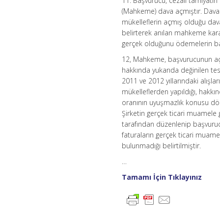
11. Başvurucu, cezalı tarhiyatı
(Mahkeme) dava açmıştır. Dava 
mükelleflerin açmış olduğu dava
belirterek anılan mahkeme kararl
gerçek olduğunu ödemelerin banka
12, Mahkeme, başvurucunun açmı
hakkında yukarıda değinilen tesp
2011 ve 2012 yıllarındaki alış
mükelleflerden yapıldığı, hakk
oranının uyuşmazlık konusu dön
Şirketin gerçek ticari muamele 
tarafından düzenlenip başvur
faturaların gerçek ticari muame
bulunmadığı belirtilmiştir.
…
Tamamı İçin Tıklayınız