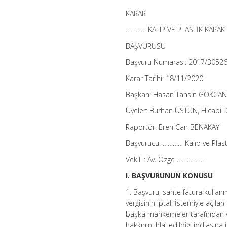
KARAR
………… KALIP VE PLASTİK KAPAK İ
BAŞVURUSU
Başvuru Numarası: 2017/3052
Karar Tarihi: 18/11/2020
Başkan: Hasan Tahsin GÖKCA
Üyeler: Burhan ÜSTÜN, Hicabi
Raportör: Eren Can BENAKAY
Başvurucu: ………… Kalıp ve Plastik
Vekili : Av. Özge …………….
I. BAŞVURUNUN KONUSU
1. Başvuru, sahte fatura kullan
vergisinin iptali İstemiyle açıl
başka mahkemeler tarafından ve
hakkının ihlal edildiği iddiasına i