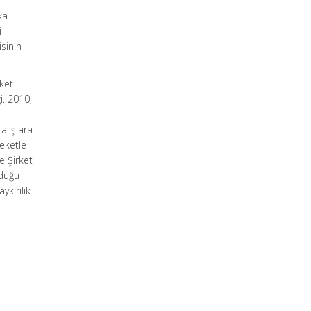
ka
i
isinin
ket
i. 2010,
alışlara
eketle
e Şirket
lduğu
kırılık