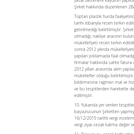
yasal defterlere kaydının yapıldı
Şirket hakkında düzenlenen 28/1
Toptan plastik hurda faaliyeti
tarihi itibarıyla resen terkin ed
getirilmediği belirtilmiştir. Ş
olmadığı, nakliye aracının bulun
mükellefiyeti resen terkin edild
sonra 2012 yılında mükellefiyeti
yapılan yoklamada faal olmadığı
firmalar hakkında sahte fatura 
2012 yılları arasında alım yap
mükellefler olduğu belirtilmiştir
bildirmesine rağmen mal ve hizm
ve bu tespitlerden hareketle d
edilmiştir.
10. Yukarıda yer verilen tespitl
başvurucunun Şirketten yapmış o
16/12/2015 tarihli vergi incel
vergi ziyaı cezalı katma değer ver