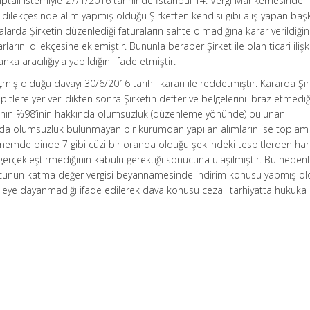
n iptali istemiyle 27/1/2016 tarihinde İstanbul 14. Vergi Mahkemesinde
dilekçesinde alım yapmış olduğu Şirketten kendisi gibi alış yapan baş
larda Şirketin düzenlediği faturaların sahte olmadığına karar verildiğin
arını dilekçesine eklemiştir. Bununla beraber Şirket ile olan ticari ilişk
 aracılığıyla yapıldığını ifade etmiştir.
ş olduğu davayı 30/6/2016 tarihli kararı ile reddetmiştir. Kararda Şir
itlere yer verildikten sonra Şirketin defter ve belgelerini ibraz etmediğ
larının %98’inin hakkında olumsuzluk (düzenleme yönünde) bulunan
ında olumsuzluk bulunmayan bir kurumdan yapılan alımların ise toplam 
emde binde 7 gibi cüzi bir oranda olduğu şeklindeki tespitlerden har
gerçekleştirmediğinin kabulü gerektiği sonucuna ulaşılmıştır. Bu nedenl
ucunun katma değer vergisi beyannamesinde indirim konusu yapmış o
leye dayanmadığı ifade edilerek dava konusu cezalı tarhiyatta hukuka ay