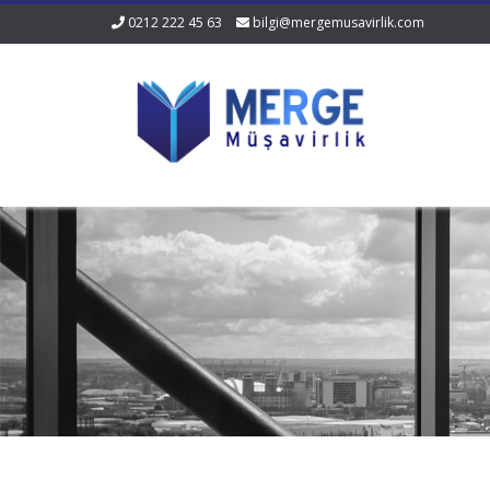
0212 222 45 63
bilgi@mergemusavirlik.com