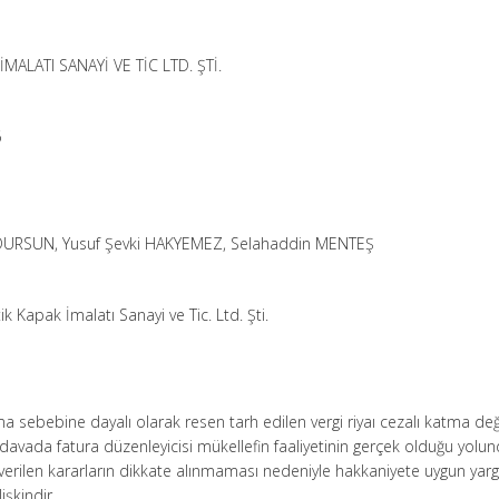
MALATI SANAYİ VE TİC LTD. ŞTİ.
6
N
 DURSUN, Yusuf Şevki HAKYEMEZ, Selahaddin MENTEŞ
 Kapak İmalatı Sanayi ve Tic. Ltd. Şti.
ma sebebine dayalı olarak resen tarh edilen vergi riyaı cezalı katma de
an davada fatura düzenleyicisi mükellefin faaliyetinin gerçek olduğu yolu
rilen kararların dikkate alınmaması nedeniyle hakkaniyete uygun yar
lişkindir.