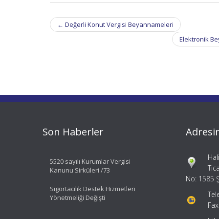
Post
←
Değerli Konut Vergisi Beyannameleri
navigation
Elektronik Be
Son Haberler
Adresi
Hal
5520 sayılı Kurumlar Vergisi
Tic
Kanunu Sirküleri /73
No: 1585 Ş
Sigortacılık Destek Hizmetleri
Tel
Yönetmeliği Değişti
Fax