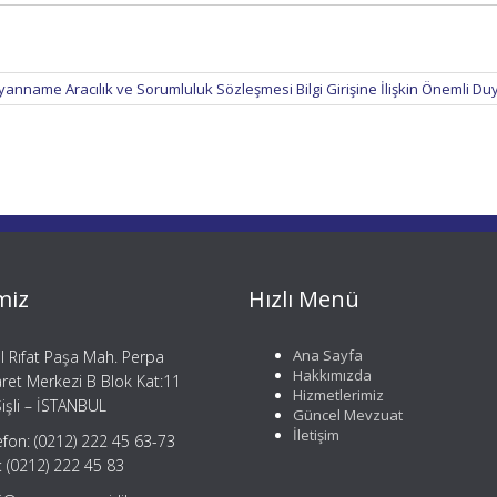
yanname Aracılık ve Sorumluluk Sözleşmesi Bilgi Girişine İlişkin Önemli D
miz
Hızlı Menü
Ana Sayfa
il Rıfat Paşa Mah. Perpa
Hakkımızda
aret Merkezi B Blok Kat:11
Hizmetlerimiz
işli – İSTANBUL
Güncel Mevzuat
İletişim
efon: (0212) 222 45 63-73
: (0212) 222 45 83