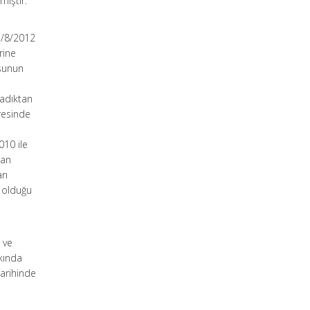
miştir.
1/8/2012
rine
osunun
ladıktan
dresinde
ı
010 ile
nan
rı
k olduğu
 ve
kkında
arihinde