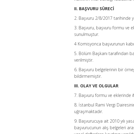
II. BAŞVURU SÜRECİ
2. Başvuru 2/8/2017 tarihinde ya
3. Başvuru, başvuru formu ve e
sunulmuştur.
4 Komisyonca başvurunun kabul e
5. Bölüm Başkanı tarafından baş
verilmiştir.
6. Başvuru belgelerinin bir örneğ
bildirmemiştir.
III. OLAY VE OLGULAR
7. Başvuru formu ve eklerinde ifad
8. İstanbul Rami Vergi Dairesin
uğraşmaktadır.
9. Başvurucuya ait 2010 yılı ya
başvurucunun alış belgeleri arası