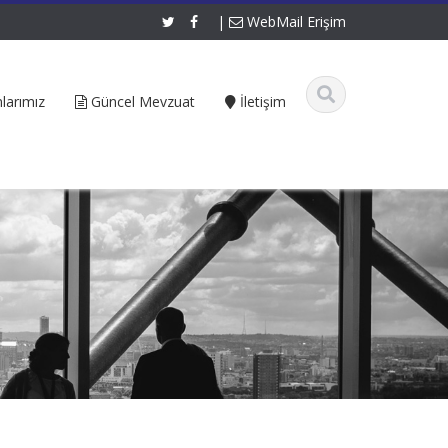
|
WebMail Erişim
larımız
Güncel Mevzuat
İletişim