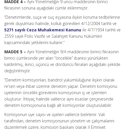
MADDE 4 –
Aynı Yönetmeliğin 9 uncu maddesinin birinci
fıkrasının sonuna aşağıdaki cümle eklenmiştir.
“Denetimlerde, suça ve suç eşyasına ilişkin koruma tedbirlerine
gerek duyulması halinde, kolluk görevlileri 4/12/2004 tarihli ve
5271 sayılı Ceza Muhakemesi Kanunu
ile 4/7/1934 tarihli ve
2559 sayılı Polis Vazife ve Salahiyet Kanunu hükümleri
kapsamındaki yetkilerini kullanır.”
MADDE 5 –
Aynı Yönetmeliğin 9/A maddesinin birinci fıkrasının
birinci cümlesinde yer alan “öncelikle” ibaresi yürürlükten
kaldırılmış, ikinci, üçüncü ve dördüncü fıkraları aşağıdaki şekilde
değiştirilmiştir.
“Denetim komisyonları, bandrol yükümlülüğüne ilişkin olarak
re’sen veya ihbar üzerine denetim yapar. Denetim komisyonu
üyelerinin öncelikli görevlerini komisyonun iş ve işlemleri
oluşturur. İhtiyaç halinde valilerce aynı esaslar çerçevesinde
denetim komisyonuna bağlı alt komisyonlar oluşturulabilir.
Komisyonun üye sayısı ve üyeleri valilerce belirlenir. Vali
tarafından, denetim komisyonunun yönetim ve çalışmalarını
düzenlemek üzere, komisyon başkanı olarak İl Emniyet