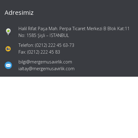
Adresimiz
Halil Rıfat Paşa Mah. Perpa Ticaret Merkezi B Blok Kat:11
No: 1585 Şişli – İSTANBUL
Telefon: (0212) 222 45 63-73
Fax: (0212) 222 45 83
bilgi@mergemusavirlik.com
ialtay@mergemusavirlik.com
Hızlı Menü
Ana Sayfa
Hakkımızda
Hizmetlerimiz
Güncel Mevzuat
İletişim