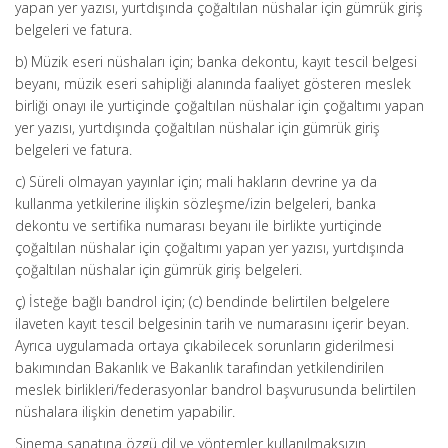
yapan yer yazısı, yurtdışında çoğaltılan nüshalar için gümrük giriş
belgeleri ve fatura.
b) Müzik eseri nüshaları için; banka dekontu, kayıt tescil belgesi
beyanı, müzik eseri sahipliği alanında faaliyet gösteren meslek
birliği onayı ile yurtiçinde çoğaltılan nüshalar için çoğaltımı yapan
yer yazısı, yurtdışında çoğaltılan nüshalar için gümrük giriş
belgeleri ve fatura.
c) Süreli olmayan yayınlar için; mali hakların devrine ya da
kullanma yetkilerine ilişkin sözleşme/izin belgeleri, banka
dekontu ve sertifika numarası beyanı ile birlikte yurtiçinde
çoğaltılan nüshalar için çoğaltımı yapan yer yazısı, yurtdışında
çoğaltılan nüshalar için gümrük giriş belgeleri.
ç) İsteğe bağlı bandrol için; (c) bendinde belirtilen belgelere
ilaveten kayıt tescil belgesinin tarih ve numarasını içerir beyan.
Ayrıca uygulamada ortaya çıkabilecek sorunların giderilmesi
bakımından Bakanlık ve Bakanlık tarafından yetkilendirilen
meslek birlikleri/federasyonlar bandrol başvurusunda belirtilen
nüshalara ilişkin denetim yapabilir.
Sinema sanatına özgü dil ve yöntemler kullanılmaksızın