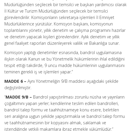
Müdürlüğünden seçilecek bir temsilci ve başkan yardımcısı olarak
İl Kültür ve Turizm Müdürlüğünden seçilecek bir temsilci
görevlendirilir. Komisyonların sekretarya işlemleri İl Emniyet
Müdürlüklerince yürütülür. Komisyon başkanı, komisyonun
toplantılarını yönetir, yıllık denetim ve çalışma programını hazırlar
ve denetim yapacak kişileri görevlendirir. Aylık denetim ve yıllık
genel faaliyet raporları düzenleyerek valilik ve Bakanlığa sunar.
Komisyon yaptığı denetimler esnasında, bandrol uygulamasına
ilişkin olarak Kanun ve bu Yönetmelik hükümlerinin ihlal edildiğini
tespit ettiği takdirde, 9 uncu madde hükümlerinin uygulanmasını
teminen gerekli iş ve işlemleri yapar.”
MADDE 6 –
Aynı Yönetmeliğin 9/B maddesi aşağıdaki şekilde
değiştirilmiştir.
“
MADDE 9/B –
Bandrol yapıştırılması zorunlu nüsha ve yayınların
çoğaltımını yapan yerler; kendilerine teslim edilen bandrolleri,
bandrol talep formu ve taahhütnameye konu esere, belirtilen
seri aralığına uygun şekilde yapıştırmakla ve bandrol talep formu
ve taahhütnamesinin bir kopyasını almak, saklamak ve
istendiğinde yetkili makamlara ibraz etmekle yükümlüdür.”