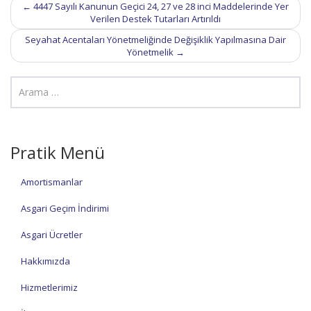
Post
←
4447 Sayılı Kanunun Geçici 24, 27 ve 28 inci Maddelerinde Yer
navigation
Verilen Destek Tutarları Artırıldı
Seyahat Acentaları Yönetmeliğinde Değişiklik Yapılmasına Dair
Yönetmelik
→
Pratik Menü
Amortismanlar
Asgari Geçim İndirimi
Asgari Ücretler
Hakkımızda
Hizmetlerimiz