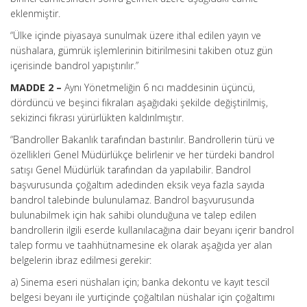
eklenmiştir.
“Ülke içinde piyasaya sunulmak üzere ithal edilen yayın ve
nüshalara, gümrük işlemlerinin bitirilmesini takiben otuz gün
içerisinde bandrol yapıştırılır.”
MADDE 2 –
Aynı Yönetmeliğin 6 ncı maddesinin üçüncü,
dördüncü ve beşinci fıkraları aşağıdaki şekilde değiştirilmiş,
sekizinci fıkrası yürürlükten kaldırılmıştır.
“Bandroller Bakanlık tarafından bastırılır. Bandrollerin türü ve
özellikleri Genel Müdürlükçe belirlenir ve her türdeki bandrol
satışı Genel Müdürlük tarafından da yapılabilir. Bandrol
başvurusunda çoğaltım adedinden eksik veya fazla sayıda
bandrol talebinde bulunulamaz. Bandrol başvurusunda
bulunabilmek için hak sahibi olunduğuna ve talep edilen
bandrollerin ilgili eserde kullanılacağına dair beyanı içerir bandrol
talep formu ve taahhütnamesine ek olarak aşağıda yer alan
belgelerin ibraz edilmesi gerekir:
a) Sinema eseri nüshaları için; banka dekontu ve kayıt tescil
belgesi beyanı ile yurtiçinde çoğaltılan nüshalar için çoğaltımı