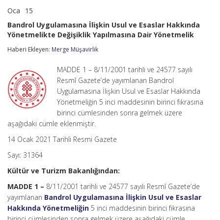
Oca
15
Bandrol
yorumlar kapalı
Uygulamasına
Bandrol Uygulamasına İlişkin Usul ve Esaslar Hakkında
İlişkin
Yönetmelikte Değişiklik Yapılmasına Dair Yönetmelik
Usul
ve
Haberi Ekleyen:
Merge Müşavirlik
Esaslar
Hakkında
Yönetmelikte
MADDE 1 – 8/11/2001 tarihli ve 24577 sayılı
Değişiklik
Resmî Gazete’de yayımlanan Bandrol
Yapılmasına
Uygulamasına İlişkin Usul ve Esaslar Hakkında
Dair
Yönetmeliğin 5 inci maddesinin birinci fıkrasına
Yönetmelik
için
birinci cümlesinden sonra gelmek üzere
aşağıdaki cümle eklenmiştir.
14 Ocak 2021 Tarihli Resmi Gazete
Sayı: 31364
Kültür ve Turizm Bakanlığından:
MADDE 1 –
8/11/2001 tarihli ve 24577 sayılı Resmî Gazete’de
yayımlanan
Bandrol Uygulamasına İlişkin Usul ve Esaslar
Hakkında Yönetmeliğin
5 inci maddesinin birinci fıkrasına
birinci cümlesinden sonra gelmek üzere aşağıdaki cümle