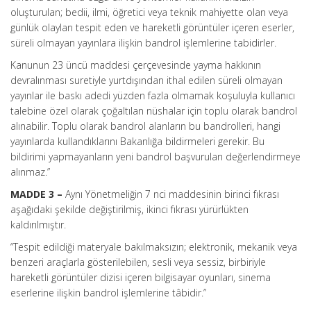
oluşturulan; bedii, ilmi, öğretici veya teknik mahiyette olan veya
günlük olayları tespit eden ve hareketli görüntüler içeren eserler,
süreli olmayan yayınlara ilişkin bandrol işlemlerine tabidirler.
Kanunun 23 üncü maddesi çerçevesinde yayma hakkının
devralınması suretiyle yurtdışından ithal edilen süreli olmayan
yayınlar ile baskı adedi yüzden fazla olmamak koşuluyla kullanıcı
talebine özel olarak çoğaltılan nüshalar için toplu olarak bandrol
alınabilir. Toplu olarak bandrol alanların bu bandrolleri, hangi
yayınlarda kullandıklarını Bakanlığa bildirmeleri gerekir. Bu
bildirimi yapmayanların yeni bandrol başvuruları değerlendirmeye
alınmaz.”
MADDE 3 –
Aynı Yönetmeliğin 7 nci maddesinin birinci fıkrası
aşağıdaki şekilde değiştirilmiş, ikinci fıkrası yürürlükten
kaldırılmıştır.
“Tespit edildiği materyale bakılmaksızın; elektronik, mekanik veya
benzeri araçlarla gösterilebilen, sesli veya sessiz, birbiriyle
hareketli görüntüler dizisi içeren bilgisayar oyunları, sinema
eserlerine ilişkin bandrol işlemlerine tâbidir.”