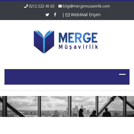
0212 222 45 63
bilgi@mergemusavirlik.com
|
WebMail Erişim