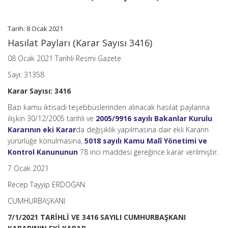
(Karar
Sayısı:
3416)
Tarih: 8 Ocak 2021
için
Hasılat Payları (Karar Sayısı 3416)
08 Ocak 2021 Tarihli Resmi Gazete
Sayı: 31358
Karar Sayısı: 3416
Bazı kamu iktisadi teşebbüslerinden alınacak hasılat paylarına
ilişkin 30/12/2005 tarihli ve
2005/9916 sayılı Bakanlar Kurulu
Kararının eki Karar
da değişiklik yapılmasına dair ekli Kararın
yürürlüğe konulmasına,
5018 sayılı Kamu Malî Yönetimi ve
Kontrol Kanununun
78 inci maddesi gereğince karar verilmiştir.
7 Ocak 2021
Recep Tayyip ERDOĞAN
CUMHURBAŞKANI
7/1/2021 TARİHLİ VE 3416 SAYILI CUMHURBAŞKANI