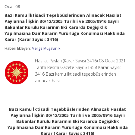
Oca
08
Bazı
yorumlar kapalı
Kamu
Bazı Kamu İktisadi Teşebbüslerinden Alınacak Hasılat
İktisadi
Paylarına İlişkin 30/12/2005 Tarihli ve 2005/9916 Sayılı
Teşebbüslerinden
Bakanlar Kurulu Kararının Eki Kararda Değişiklik
Alınacak
Hasılat
Yapılmasına Dair Kararın Yürürlüğe Konulması Hakkında
Paylarına
Karar (Karar Sayısı: 3416)
İlişkin
30/12/2005
Haberi Ekleyen:
Merge Müşavirlik
Tarihli
ve
Hasılat Payları (Karar Sayısı 3416) 08 Ocak 2021
2005/9916
Tarihli Resmi Gazete Sayı: 31358 Karar Sayısı:
Sayılı
Bakanlar
3416 Bazı kamu iktisadi teşebbüslerinden
Kurulu
alınacak hası…
Kararının
Eki
Kararda
Değişiklik
Yapılmasına
Bazı Kamu İktisadi Teşebbüslerinden Alınacak Hasılat
Dair
Kararın
Paylarına İlişkin 30/12/2005 Tarihli ve 2005/9916 Sayılı
Yürürlüğe
Bakanlar Kurulu Kararının Eki Kararda Değişiklik
Konulması
Yapılmasına Dair Kararın Yürürlüğe Konulması Hakkında
Hakkında
Karar (Karar Sayısı: 3416)
Karar