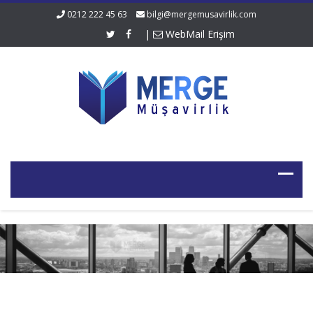
0212 222 45 63
bilgi@mergemusavirlik.com
|
WebMail Erişim