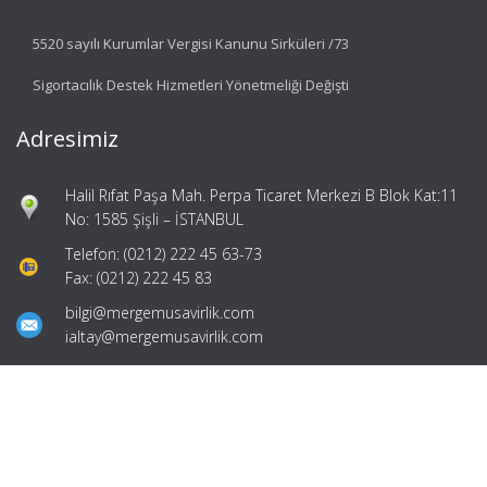
5520 sayılı Kurumlar Vergisi Kanunu Sirküleri /73
Sigortacılık Destek Hizmetleri Yönetmeliği Değişti
Adresimiz
Halil Rıfat Paşa Mah. Perpa Ticaret Merkezi B Blok Kat:11
No: 1585 Şişli – İSTANBUL
Telefon: (0212) 222 45 63-73
Fax: (0212) 222 45 83
bilgi@mergemusavirlik.com
ialtay@mergemusavirlik.com
Hızlı Menü
Ana Sayfa
Hakkımızda
Hizmetlerimiz