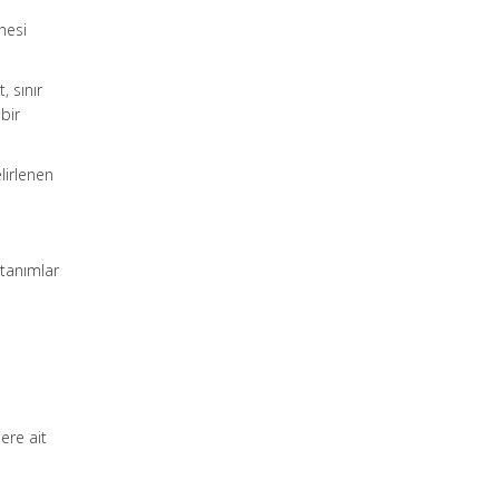
nesi
, sınır
 bir
lirlenen
 tanımlar
lere ait