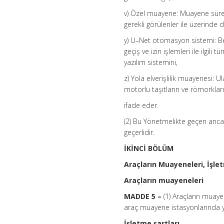
v) Özel muayene: Muayene süres
gerekli görülenler ile üzerinde 
y) U–Net otomasyon sistemi: Bel
geçiş ve izin işlemleri ile ilgil
yazılım sistemini,
z) Yola elverişlilik muayenesi:
motorlu taşıtların ve römorklar
ifade eder.
(2) Bu Yönetmelikte geçen ancak
geçerlidir.
İKİNCİ BÖLÜM
Araçların Muayeneleri, İşle
Araçların muayeneleri
MADDE 5 –
(1) Araçların muayen
araç muayene istasyonlarında ya
İşletme şartları