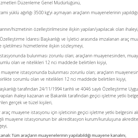
Hizmetleri Düzenleme Genel Müdürlüğünü,
ami yüklü ağırlığı 3500 kg’yi aşmayan araçların muayenelerinin yapıldığı
rının/hizmetinin özelleştirilmesine ilişkin yapılan/yapılacak olan ihaleyi
, Özelleştirme İdaresi Başkanlığı ve İşletici arasında imzalanan araç m
 işletilmesi hizmetlerine ilişkin sözleşmeyi,
e istasyonunda bulunması zorunlu olan; araçların muayenesinden, mua
orumlu olan ve nitelikleri 12 nci maddede belirtilen kişiyi,
er muayene istasyonunda bulunması zorunlu olan; araçların muayenesi
rlikte sorumlu olan ve nitelikleri 12 nci maddede belirtilen kişiyi,
i Başkanlığı tarafından 24/11/1994 tarihli ve 4046 sayılı Özelleştirme Uyg
ılan ihaleyi kazanan ve Bakanlık tarafından geçici işletme yetki belge
ilen gerçek ve tüzel kişileri,
r araç muayene istasyonu için işleticinin geçici işletme yetki belgesini a
ilgili muayene istasyonunun bir akreditasyon kurum/kuruluşuna akredit
geyi,
analı: Tüm araçların muayenelerinin yapılabildiği muayene kanalını,