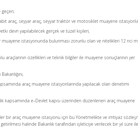
e geçen;
abit araç, seyyar araç, seyyar traktör ve motosiklet muayene istasyonlar
n yetki devri yapılabilecek gerçek ve tüzel kişileri,
r muayene istasyonunda bulunması zorunlu olan ve nitelikleri 12 nci
 araçlarının özellikleri ve teknik bilgiler ile muayene sonuçlarının yer
 Bakanlığını,
kapsamında araç muayene istasyonlarında yapılacak olan denetimi
melik kapsamında e–Devlet kapısı üzerinden düzenlenen araç muayene
: Her bir araç muayene istasyonu için bu Yönetmelikte ve imtiyaz sözle
getirilmesi halinde Bakanlık tarafından işleticiye verilecek bir yıl süre ile