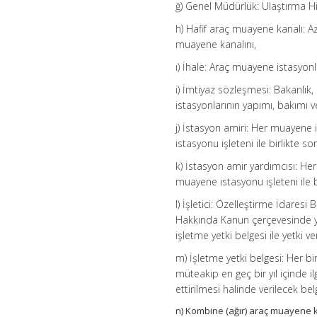
ğ) Genel Müdürlük: Ulaştırma 
h) Hafif araç muayene kanalı: Az
muayene kanalını,
ı) İhale: Araç muayene istasyonla
i) İmtiyaz sözleşmesi: Bakanlık
istasyonlarının yapımı, bakımı ve
j) İstasyon amiri: Her muayen
istasyonu işleteni ile birlikte s
k) İstasyon amir yardımcısı: H
muayene istasyonu işleteni ile bi
l) İşletici: Özelleştirme İdares
Hakkında Kanun çerçevesinde yap
işletme yetki belgesi ile yetki ver
m) İşletme yetki belgesi: Her bi
müteakip en geç bir yıl içinde 
ettirilmesi halinde verilecek bel
n) Kombine (ağır) araç muayene k