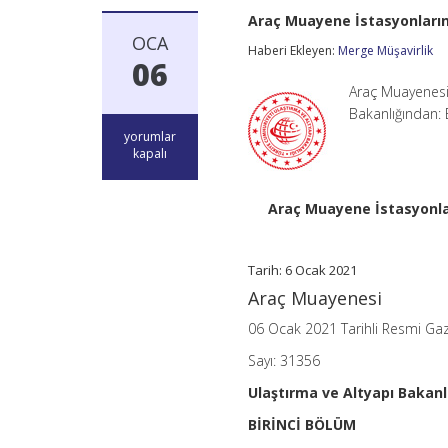
Araç Muayene İstasyonların
OCA
Haberi Ekleyen:
Merge Müşavirlik
06
Araç Muayenesi 
Bakanlığından
Araç
yorumlar
Muayene
kapalı
İstasyonlarının
Açılması,
İşletilmesi
Araç Muayene İstasyonla
ve
Araç
Muayenesi
Tarih: 6 Ocak 2021
Hakkında
Yönetmelik
Araç Muayenesi
için
06 Ocak 2021 Tarihli Resmi Ga
Sayı: 31356
Ulaştırma ve Altyapı Bakanl
BİRİNCİ BÖLÜM