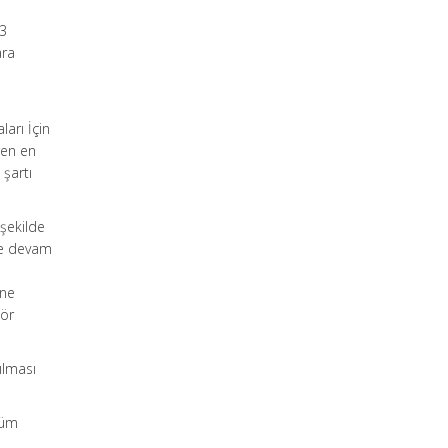
53
ara
e
ları İçin
ren en
 şartı
şekilde
ye devam
ene
tör
ılması
lüm
.