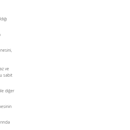
dığı
m
nesini,
haz ve
u sabit
ile diğer
nesinin
arında