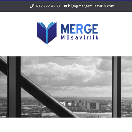
0212 222 45 63
bilgi@mergemusavirlik.com