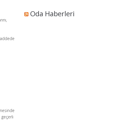
Oda Haberleri
ını,
 maddede
şmesinde
 geçerli