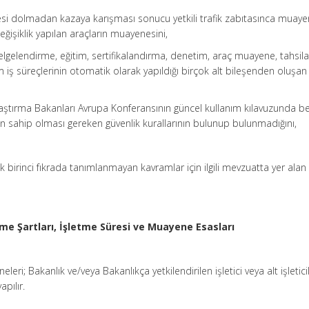
i dolmadan kazaya karışması sonucu yetkili trafik zabıtasınca muaye
değişiklik yapılan araçların muayenesini,
gelendirme, eğitim, sertifikalandırma, denetim, araç muayene, tahsilat
i tüm iş süreçlerinin otomatik olarak yapıldığı birçok alt bileşenden oluşan
 Ulaştırma Bakanları Avrupa Konferansının güncel kullanım kılavuzunda be
ın sahip olması gereken güvenlik kurallarının bulunup bulunmadığını,
 birinci fıkrada tanımlanmayan kavramlar için ilgili mevzuatta yer alan
tme Şartları, İşletme Süresi ve Muayene Esasları
eleri; Bakanlık ve/veya Bakanlıkça yetkilendirilen işletici veya alt işletici
pılır.