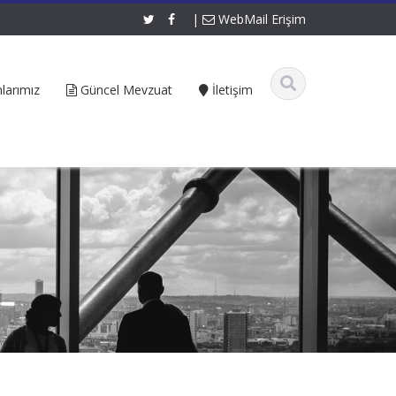
|
WebMail Erişim
larımız
Güncel Mevzuat
İletişim