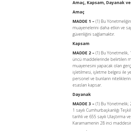
Amaç, Kapsam, Dayanak ve
Amaç
MADDE 1 –
(1) Bu Yönetmeliği
muayenelerini daha etkin ve sağ
güvenliğini sağlamaktır.
Kapsam
MADDE 2 –
(1) Bu Yönetmelik, 
üncü maddelerinde belirtilen m
muayenesini yapacak olan gerçek
işletilmesi, işletme belgesi il
personel ve bunların nitelikleri
esasları kapsar.
Dayanak
MADDE 3 –
(1) Bu Yönetmelik; 
1 sayılı Cumhurbaşkanlığı Teşk
tarihli ve 655 sayılı Ulaştırma
Kararnamenin 28 inci maddesine