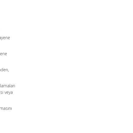
,
uayene
yene
nden,
ulamaları
si veya
lmasını
e