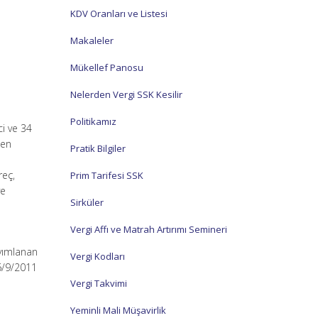
KDV Oranları ve Listesi
Makaleler
Mükellef Panosu
Nelerden Vergi SSK Kesilir
Politikamız
ci ve 34
len
Pratik Bilgiler
reç,
Prim Tarifesi SSK
ve
Sirküler
Vergi Affı ve Matrah Artırımı Semineri
ayımlanan
Vergi Kodları
6/9/2011
Vergi Takvimi
Yeminli Mali Müşavirlik