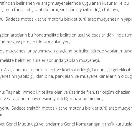
arafından belirlenen ve araç muayenelerinde uygulanan kusurlar ile bu
şlama tarihi, bitiş tarihi ve araç sınıflarının yazılı olduğu tabloyu,
u: Sadece motosiklet ve motorlu bisiklet türü araç muayenesinin yapıl
len araçların bu Yönetmelikte belirtilen usul ve esaslar dâhilinde tü
e araç ve gereçleri ile donatılan yeri,
ede muayenesi onaylanmayan araçların belirtilen sürede yapılan muaye
melikte belirtilen süreler sonunda yapılan muayeneyi,
Araçların niteliklerinin tespit ve kontrol edildiği, bunun için gerekli ci
nesinin yapıldığı, idari bina, park alanı ve muayene kanallarının olduğ
: Taşınabilir/mobil nitelikte olan ve üzerinde fren, far ölçüm cihazları 
ğu ve araçların muayenesinin yapıldığı muayene birimini,
syonu: Sadece traktör, motosiklet ve motorlu bisiklet türü araç muaye
i,
mniyet Genel Müdürlüğü ve Jandarma Genel Komutanlığının trafik kuruluşl