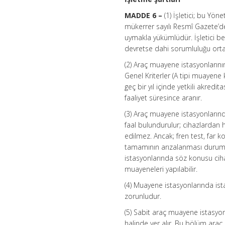
MADDE 6 –
(1) İşletici; bu Yö
mükerrer sayılı Resmî Gazete’de
uymakla yükümlüdür. İşletici bel
devretse dahi sorumluluğu ort
(2) Araç muayene istasyonlarının
Genel Kriterler (A tipi muayene
geç bir yıl içinde yetkili akred
faaliyet süresince aranır.
(3) Araç muayene istasyonların
faal bulundurulur; cihazlardan
edilmez. Ancak; fren test, far 
tamamının arızalanması durumun
istasyonlarında söz konusu ciha
muayeneleri yapılabilir.
(4) Muayene istasyonlarında ist
zorunludur.
(5) Sabit araç muayene istasyon
halinde yer alır. Bu bölüm araç