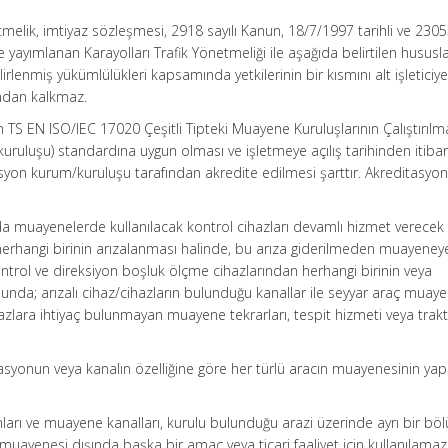
netmelik, imtiyaz sözleşmesi, 2918 sayılı Kanun, 18/7/1997 tarihli ve 230
 yayımlanan Karayolları Trafik Yönetmeliği ile aşağıda belirtilen hususl
irlenmiş yükümlülükleri kapsamında yetkilerinin bir kısmını alt işleticiy
adan kalkmaz.
 TS EN ISO/IEC 17020 Çeşitli Tipteki Muayene Kuruluşlarının Çalıştırılma
 kuruluşu) standardına uygun olması ve işletmeye açılış tarihinden itiba
itasyon kurum/kuruluşu tarafından akredite edilmesi şarttır. Akreditasyon
da muayenelerde kullanılacak kontrol cihazları devamlı hizmet verecek 
 herhangi birinin arızalanması halinde, bu arıza giderilmeden muayene
kontrol ve direksiyon boşluk ölçme cihazlarından herhangi birinin veya
da; arızalı cihaz/cihazların bulunduğu kanallar ile seyyar araç muay
zlara ihtiyaç bulunmayan muayene tekrarları, tespit hizmeti veya trak
asyonun veya kanalın özelliğine göre her türlü aracın muayenesinin yap
ları ve muayene kanalları, kurulu bulunduğu arazi üzerinde ayrı bir bö
 muayenesi dışında başka bir amaç veya ticari faaliyet için kullanılamaz