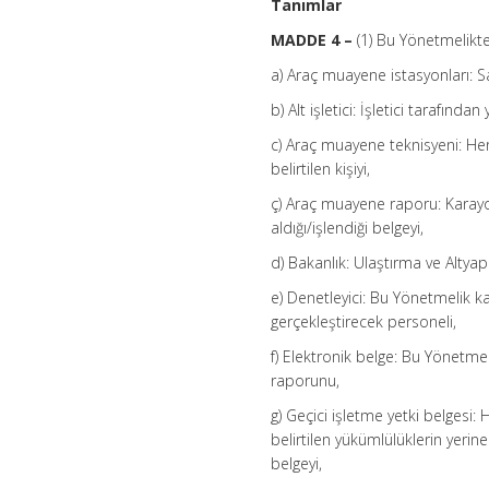
Tanımlar
MADDE 4 –
(1) Bu Yönetmelikt
a) Araç muayene istasyonları: S
b) Alt işletici: İşletici tarafında
c) Araç muayene teknisyeni: He
belirtilen kişiyi,
ç) Araç muayene raporu: Karayolu
aldığı/işlendiği belgeyi,
d) Bakanlık: Ulaştırma ve Altyapı
e) Denetleyici: Bu Yönetmelik 
gerçekleştirecek personeli,
f) Elektronik belge: Bu Yönet
raporunu,
g) Geçici işletme yetki belgesi
belirtilen yükümlülüklerin yerine 
belgeyi,