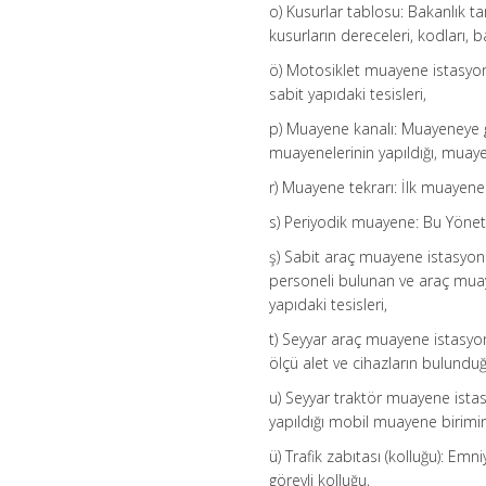
o) Kusurlar tablosu: Bakanlık t
kusurların dereceleri, kodları, ba
ö) Motosiklet muayene istasyon
sabit yapıdaki tesisleri,
p) Muayene kanalı: Muayeneye ge
muayenelerinin yapıldığı, muayen
r) Muayene tekrarı: İlk muayen
s) Periyodik muayene: Bu Yönet
ş) Sabit araç muayene istasyonu: 
personeli bulunan ve araç muaye
yapıdaki tesisleri,
t) Seyyar araç muayene istasyonu
ölçü alet ve cihazların bulundu
u) Seyyar traktör muayene ista
yapıldığı mobil muayene birimin
ü) Trafik zabıtası (kolluğu): E
görevli kolluğu,