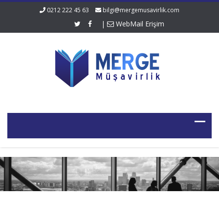
0212 222 45 63
bilgi@mergemusavirlik.com
|
WebMail Erişim