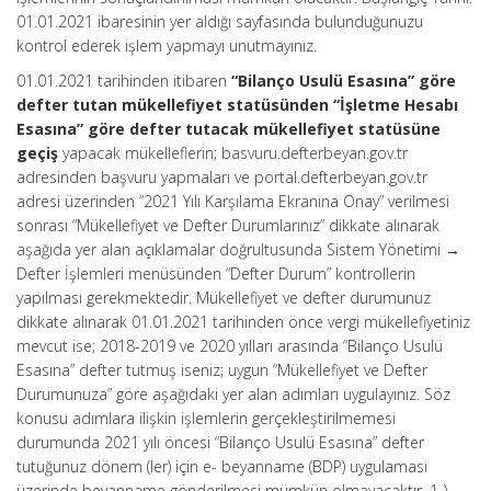
01.01.2021 ibaresinin yer aldığı sayfasında bulunduğunuzu
kontrol ederek işlem yapmayı unutmayınız.
01.01.2021 tarihinden itibaren
“Bilanço Usulü Esasına” göre
defter tutan mükellefiyet statüsünden “İşletme Hesabı
Esasına” göre defter tutacak mükellefiyet statüsüne
geçiş
yapacak mükelleflerin; basvuru.defterbeyan.gov.tr
adresinden başvuru yapmaları ve portal.defterbeyan.gov.tr
adresi üzerinden “2021 Yılı Karşılama Ekranına Onay” verilmesi
sonrası “Mükellefiyet ve Defter Durumlarınız” dikkate alınarak
aşağıda yer alan açıklamalar doğrultusunda Sistem Yönetimi →
Defter İşlemleri menüsünden “Defter Durum” kontrollerin
yapılması gerekmektedir. Mükellefiyet ve defter durumunuz
dikkate alınarak 01.01.2021 tarihinden önce vergi mükellefiyetiniz
mevcut ise; 2018-2019 ve 2020 yılları arasında “Bilanço Usulü
Esasına” defter tutmuş iseniz; uygun “Mükellefiyet ve Defter
Durumunuza” göre aşağıdaki yer alan adımları uygulayınız. Söz
konusu adımlara ilişkin işlemlerin gerçekleştirilmemesi
durumunda 2021 yılı öncesi “Bilanço Usulü Esasına” defter
tutuğunuz dönem (ler) için e- beyanname (BDP) uygulaması
üzerinde beyanname gönderilmesi mümkün olmayacaktır. 1-)