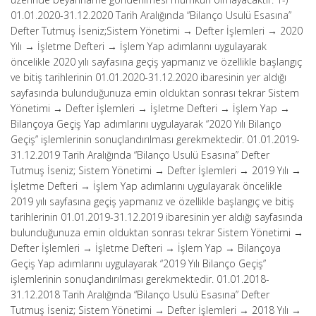
01.01.2020-31.12.2020 Tarih Aralığında “Bilanço Usulü Esasına”
Defter Tutmuş İseniz;Sistem Yönetimi → Defter İşlemleri → 2020
Yılı → İşletme Defteri → İşlem Yap adımlarını uygulayarak
öncelikle 2020 yılı sayfasına geçiş yapmanız ve özellikle başlangıç
ve bitiş tarihlerinin 01.01.2020-31.12.2020 ibaresinin yer aldığı
sayfasında bulunduğunuza emin olduktan sonrası tekrar Sistem
Yönetimi → Defter İşlemleri → İşletme Defteri → İşlem Yap →
Bilançoya Geçiş Yap adımlarını uygulayarak “2020 Yılı Bilanço
Geçiş” işlemlerinin sonuçlandırılması gerekmektedir. 01.01.2019-
31.12.2019 Tarih Aralığında “Bilanço Usulü Esasına” Defter
Tutmuş İseniz; Sistem Yönetimi → Defter İşlemleri → 2019 Yılı →
İşletme Defteri → İşlem Yap adımlarını uygulayarak öncelikle
2019 yılı sayfasına geçiş yapmanız ve özellikle başlangıç ve bitiş
tarihlerinin 01.01.2019-31.12.2019 ibaresinin yer aldığı sayfasında
bulunduğunuza emin olduktan sonrası tekrar Sistem Yönetimi →
Defter İşlemleri → İşletme Defteri → İşlem Yap → Bilançoya
Geçiş Yap adımlarını uygulayarak “2019 Yılı Bilanço Geçiş”
işlemlerinin sonuçlandırılması gerekmektedir. 01.01.2018-
31.12.2018 Tarih Aralığında “Bilanço Usulü Esasına” Defter
Tutmuş İseniz; Sistem Yönetimi → Defter İşlemleri → 2018 Yılı →