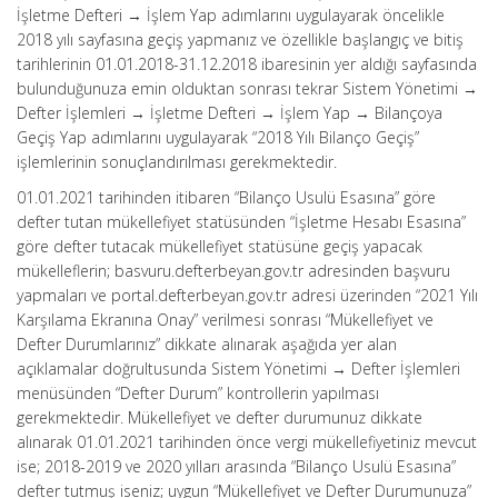
İşletme Defteri → İşlem Yap adımlarını uygulayarak öncelikle
2018 yılı sayfasına geçiş yapmanız ve özellikle başlangıç ve bitiş
tarihlerinin 01.01.2018-31.12.2018 ibaresinin yer aldığı sayfasında
bulunduğunuza emin olduktan sonrası tekrar Sistem Yönetimi →
Defter İşlemleri → İşletme Defteri → İşlem Yap → Bilançoya
Geçiş Yap adımlarını uygulayarak “2018 Yılı Bilanço Geçiş”
işlemlerinin sonuçlandırılması gerekmektedir.
01.01.2021 tarihinden itibaren “Bilanço Usulü Esasına” göre
defter tutan mükellefiyet statüsünden “İşletme Hesabı Esasına”
göre defter tutacak mükellefiyet statüsüne geçiş yapacak
mükelleflerin; basvuru.defterbeyan.gov.tr adresinden başvuru
yapmaları ve portal.defterbeyan.gov.tr adresi üzerinden “2021 Yılı
Karşılama Ekranına Onay” verilmesi sonrası “Mükellefiyet ve
Defter Durumlarınız” dikkate alınarak aşağıda yer alan
açıklamalar doğrultusunda Sistem Yönetimi → Defter İşlemleri
menüsünden “Defter Durum” kontrollerin yapılması
gerekmektedir. Mükellefiyet ve defter durumunuz dikkate
alınarak 01.01.2021 tarihinden önce vergi mükellefiyetiniz mevcut
ise; 2018-2019 ve 2020 yılları arasında “Bilanço Usulü Esasına”
defter tutmuş iseniz; uygun “Mükellefiyet ve Defter Durumunuza”