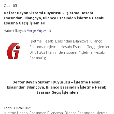
Oca
05
Defter
yorumlar kapalı
Beyan
Defter Beyan Sistemi Duyurusu – İşletme Hesabı
Sistemi
Esasından Bilançoya, Bilanço Esasından İşletme Hesabı
Duyurusu
Esasına Geçiş İşlemleri
–
İşletme
Haberi Ekleyen:
Merge Müşavirlik
Hesabı
Esasından
Bilançoya,
İşletme Hesabı Esasından Bilançoya, Bilanço
Bilanço
Esasından İşletme Hesabı Esasına Geçiş İşlemleri
Esasından
01.01.2021 tarihinden itibaren “İşletme Hesabı
İşletme
Hesabı
Esasına” g…
Esasına
Geçiş
İşlemleri
için
Defter Beyan Sistemi Duyurusu – İşletme Hesabı
Esasından Bilançoya, Bilanço Esasından İşletme Hesabı
Esasına Geçiş İşlemleri
Tarih: 3 Ocak 2021
İşletme Hesabı Esasından Bilançoya, Bilanço Esasından İşletme