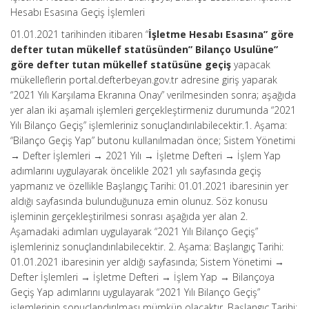
Hesabı Esasına Geçiş İşlemleri
01.01.2021 tarihinden itibaren “
İşletme Hesabı Esasına” göre
defter tutan mükellef statüsünden” Bilanço Usulüne”
göre defter tutan mükellef statüsüne geçiş
yapacak
mükelleflerin portal.defterbeyan.gov.tr adresine giriş yaparak
“2021 Yılı Karşılama Ekranına Onay” verilmesinden sonra; aşağıda
yer alan iki aşamalı işlemleri gerçekleştirmeniz durumunda “2021
Yılı Bilanço Geçiş” işlemleriniz sonuçlandırılabilecektir.1. Aşama:
“Bilanço Geçiş Yap” butonu kullanılmadan önce; Sistem Yönetimi
→ Defter İşlemleri → 2021 Yılı → İşletme Defteri → İşlem Yap
adımlarını uygulayarak öncelikle 2021 yılı sayfasında geçiş
yapmanız ve özellikle Başlangıç Tarihi: 01.01.2021 ibaresinin yer
aldığı sayfasında bulunduğunuza emin olunuz. Söz konusu
işleminin gerçekleştirilmesi sonrası aşağıda yer alan 2.
Aşamadaki adımları uygulayarak “2021 Yılı Bilanço Geçiş”
işlemleriniz sonuçlandırılabilecektir. 2. Aşama: Başlangıç Tarihi:
01.01.2021 ibaresinin yer aldığı sayfasında; Sistem Yönetimi →
Defter İşlemleri → İşletme Defteri → İşlem Yap → Bilançoya
Geçiş Yap adımlarını uygulayarak “2021 Yılı Bilanço Geçiş”
işlemlerinin sonuçlandırılması mümkün olacaktır. Başlangıç Tarihi: