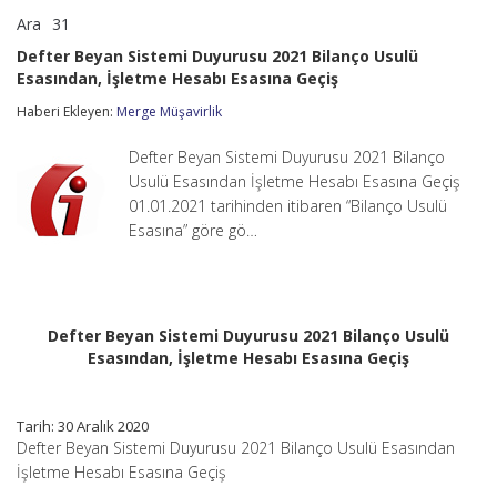
Ara
31
Defter
yorumlar kapalı
Beyan
Defter Beyan Sistemi Duyurusu 2021 Bilanço Usulü
Sistemi
Esasından, İşletme Hesabı Esasına Geçiş
Duyurusu
2021
Haberi Ekleyen:
Merge Müşavirlik
Bilanço
Usulü
Esasından,
Defter Beyan Sistemi Duyurusu 2021 Bilanço
İşletme
Usulü Esasından İşletme Hesabı Esasına Geçiş
Hesabı
01.01.2021 tarihinden itibaren “Bilanço Usulü
Esasına
Esasına” göre gö…
Geçiş
için
Defter Beyan Sistemi Duyurusu 2021 Bilanço Usulü
Esasından, İşletme Hesabı Esasına Geçiş
Tarih: 30 Aralık 2020
Defter Beyan Sistemi Duyurusu 2021 Bilanço Usulü Esasından
İşletme Hesabı Esasına Geçiş