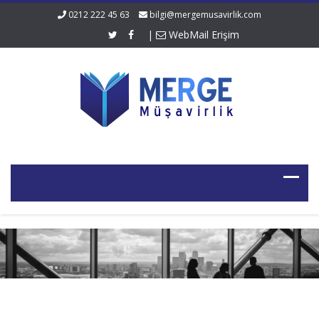
0212 222 45 63
bilgi@mergemusavirlik.com
|
WebMail Erişim