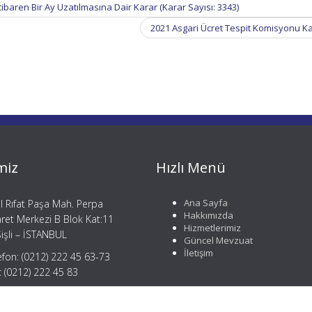
İtibaren Bir Ay Uzatılmasına Dair Karar (Karar Sayısı: 3343)
2021 Asgari Ücret Tespit Komisyonu K
miz
Hızlı Menü
Ana Sayfa
il Rıfat Paşa Mah. Perpa
Hakkımızda
aret Merkezi B Blok Kat:11
Hizmetlerimiz
işli – İSTANBUL
Güncel Mevzuat
İletişim
efon: (0212) 222 45 63-73
: (0212) 222 45 83
gi@mergemusavirlik.com
tay@mergemusavirlik.com