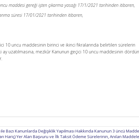
uncu maddesi gereği işten çıkarma yasağı 17/1/2021 tarihinden itibaren,
anma süresi 17/01/2021 tarihinden itibaren,
ci 10 uncu maddesinin birinci ve ikinci fıkralarında belirtilen sürelerin
iki ay uzatılmasına, mezkûr Kanunun geçici 10 uncu maddesinin dördü
r.
ı ile Bazı Kanunlarda Değişiklik Yapılması Hakkında Kanunun 3 üncü Maddes
 Hariç) Yer Alan Başvuru ve İlk Taksit Ödeme Sürelerinin, Anılan Maddel