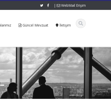
|
WebMail Erişim
larımız
Güncel Mevzuat
İletişim