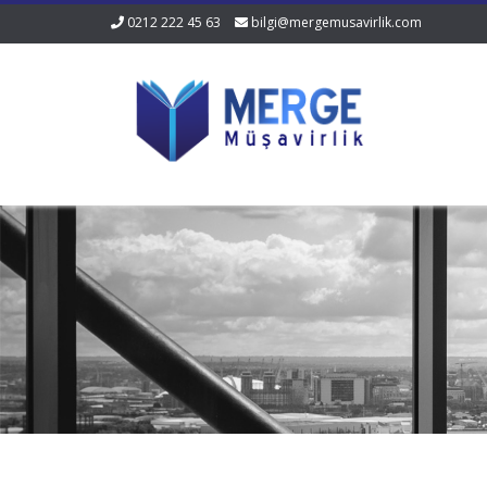
0212 222 45 63
bilgi@mergemusavirlik.com