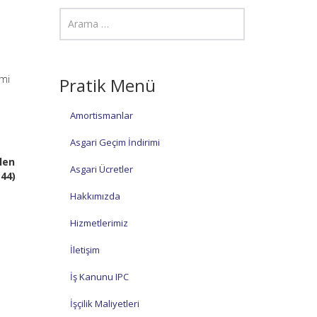
smi
Pratik Menü
Amortismanlar
Asgari Geçim İndirimi
ilen
Asgari Ücretler
344)
Hakkımızda
Hizmetlerimiz
İletişim
İş Kanunu IPC
İşçilik Maliyetleri