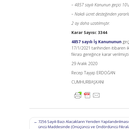
Uzatılmasına
– 4857 sayılı Kanunun geçici 10’
Dair
Karar
– Nakdi ücret desteğinden yararl
(Karar
Sayısı:
2 ay daha uzatılmıştır.
3344)
Karar Sayısı: 3344
için
4857 sayılı İş Kanununun
geçi
17/1/2021 tarihinden itibaren 
fıkrası gereğince karar verilmişti
29 Aralık 2020
Recep Tayyip ERDOĞAN
CUMHURBAŞKANI
Post
←
7256 Sayılı Bazı Alacakların Yeniden Yapılandırılmas
navigation
üncü Maddesinde (Onüçüncü ve Ondördüncü Fıkraları