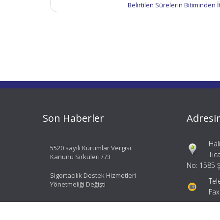
Belirtilen Sürelerin Bitiminden 
Son Haberler
Adresi
Hal
5520 sayılı Kurumlar Vergisi
Tic
Kanunu Sirküleri /73
No: 1585 Ş
Sigortacılık Destek Hizmetleri
Tel
Yönetmeliği Değişti
Fax
bil
ial