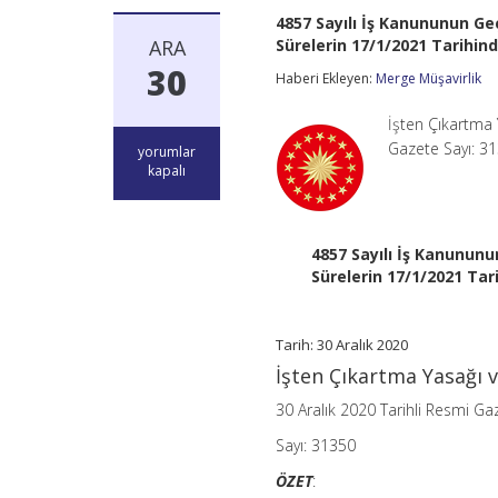
4857 Sayılı İş Kanununun Geç
ARA
Sürelerin 17/1/2021 Tarihind
30
Haberi Ekleyen:
Merge Müşavirlik
İşten Çıkartma 
Gazete Sayı: 3
4857
yorumlar
Sayılı
kapalı
İş
Kanununun
Geçici
10
4857 Sayılı İş Kanununun
uncu
Sürelerin 17/1/2021 Tar
Maddesinin
Birinci
ve
İkinci
Tarih: 30 Aralık 2020
Fıkralarında
İşten Çıkartma Yasağı v
Belirtilen
Sürelerin
30 Aralık 2020 Tarihli Resmi Ga
17/1/2021
Tarihinden
Sayı: 31350
İtibaren
İki
ÖZET
:
Ay