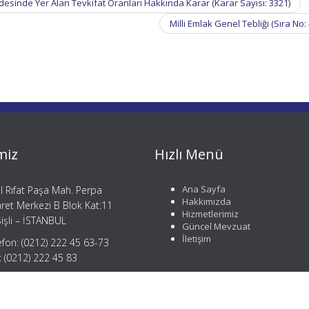
desinde Yer Alan Tevkifat Oranları Hakkında Karar (Karar Sayısı: 3321)
Milli Emlak Genel Tebliği (Sıra No:
miz
Hızlı Menü
Ana Sayfa
il Rıfat Paşa Mah. Perpa
Hakkımızda
aret Merkezi B Blok Kat:11
Hizmetlerimiz
işli – İSTANBUL
Güncel Mevzuat
İletişim
efon: (0212) 222 45 63-73
: (0212) 222 45 83
gi@mergemusavirlik.com
tay@mergemusavirlik.com