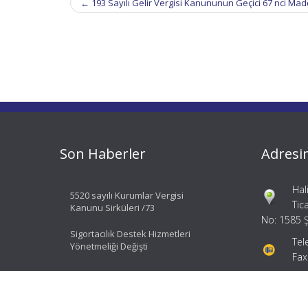
←
193 Sayılı Gelir Vergisi Kanununun Geçici 67 nci Mad
navigation
Son Haberler
Adresi
Hal
5520 sayılı Kurumlar Vergisi
Tic
Kanunu Sirküleri /73
No: 1585 Ş
Sigortacılık Destek Hizmetleri
Tel
Yönetmeliği Değişti
Fax
bil
ial