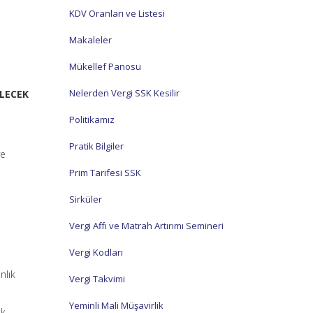
KDV Oranları ve Listesi
Makaleler
Mükellef Panosu
Nelerden Vergi SSK Kesilir
İLECEK
Politikamız
Pratik Bilgiler
ve
Prim Tarifesi SSK
Sirküler
Vergi Affı ve Matrah Artırımı Semineri
Vergi Kodları
nlık
Vergi Takvimi
Yeminli Mali Müşavirlik
ık