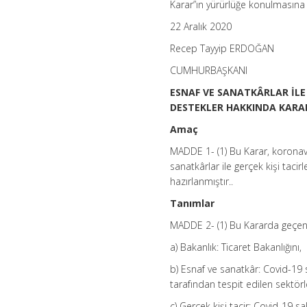
Karar”ın yürürlüğe konulmasına k
22 Aralık 2020
Recep Tayyip ERDOĞAN
CUMHURBAŞKANI
ESNAF VE SANATKÂRLAR İLE
DESTEKLER HAKKINDA KARA
Amaç
MADDE 1- (1) Bu Karar, koronavi
sanatkârlar ile gerçek kişi tacir
hazırlanmıştır..
Tanımlar
MADDE 2- (1) Bu Kararda geçen
a) Bakanlık: Ticaret Bakanlığını,
b) Esnaf ve sanatkâr: Covid-19
tarafından tespit edilen sektörl
c) Gerçek kişi tacir: Covid-19 