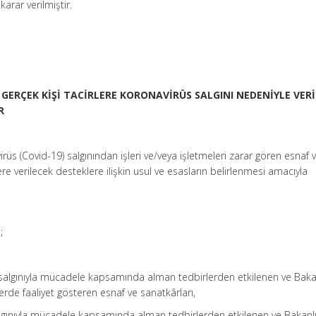
arar verilmiştir.
 GERÇEK KİŞİ TACİRLERE KORONAVİRÜS SALGINI NEDENİYLE VER
R
rüs (Covid-19) salgınından işleri ve/veya işletmeleri zarar gören esnaf 
lere verilecek desteklere ilişkin usul ve esasların belirlenmesi amacıyla
;
 salgınıyla mücadele kapsamında alman tedbirlerden etkilenen ve Baka
erde faaliyet gösteren esnaf ve sanatkârları,
salgınıyla mücadele kapsamında alman tedbirlerden etkilenen ve Bakanl