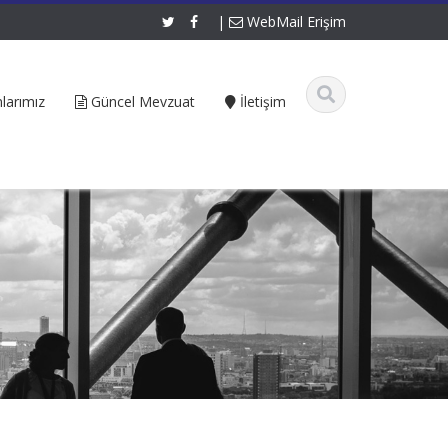
|
WebMail Erişim
larımız
Güncel Mevzuat
İletişim