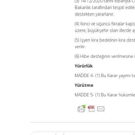
(3) 14/12/2020 tarihi itibarıyl
Bakanlık tarafından tespit edile
destekten yararlanır.
(4) İkinci ve üçüncü fıkralar k
üzere, büyükşehir olan illerde ayl
(5) İşyeri kira bedelinin kira d
verilir.
(6) Hibe desteğinin verilmesine i
Yürürlük
MADDE 4- (1) Bu Karar yayımı tar
Yürütme
MADDE 5- (1) Bu Karar hükümleri
Post