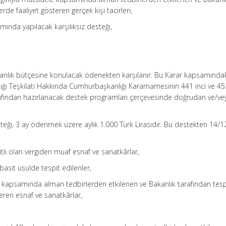
rde faaliyet gösteren gerçek kişi tacirleri,
mında yapılacak karşılıksız desteği,
anlık bütçesine konulacak ödenekten karşılanır. Bu Karar kapsamındak
lığı Teşkilatı Hakkında Cumhurbaşkanlığı Kararnamesinin 441 inci ve 4
afından hazırlanacak destek programları çerçevesinde doğrudan ve/vey
teği, 3 ay ödenmek üzere aylık 1.000 Türk Lirasıdır. Bu destekten 14/
yıtlı olan vergiden muaf esnaf ve sanatkârlar,
 basit usulde tespit edilenler,
e kapsamında alman tedbirlerden etkilenen ve Bakanlık tarafından tesp
teren esnaf ve sanatkârlar,