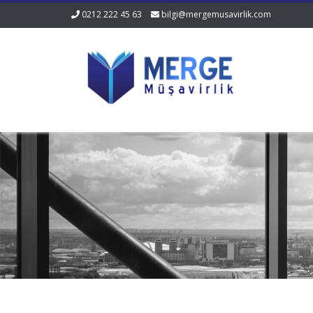
0212 222 45 63
bilgi@mergemusavirlik.com