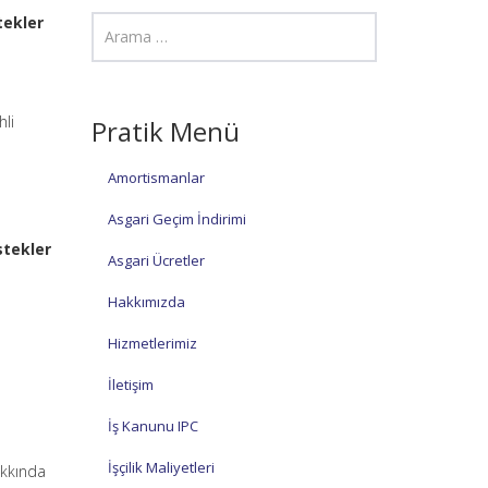
tekler
hli
Pratik Menü
Amortismanlar
Asgari Geçim İndirimi
stekler
Asgari Ücretler
Hakkımızda
Hizmetlerimiz
İletişim
İş Kanunu IPC
İşçilik Maliyetleri
akkında