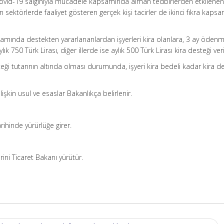
a Covid-19 salgınıyla mücadele kapsamında alman tedbirlerden etkilenen
n sektörlerde faaliyet gösteren gerçek kişi tacirler de ikinci fıkra kaps
apsamında destekten yararlananlardan işyerleri kira olanlara, 3 ay öden
ık 750 Türk Lirası, diğer illerde ise aylık 500 Türk Lirası kira desteği veril
esteği tutarının altında olması durumunda, işyeri kira bedeli kadar kira d
lişkin usul ve esaslar Bakanlıkça belirlenir.
ihinde yürürlüğe girer.
ni Ticaret Bakanı yürütür.