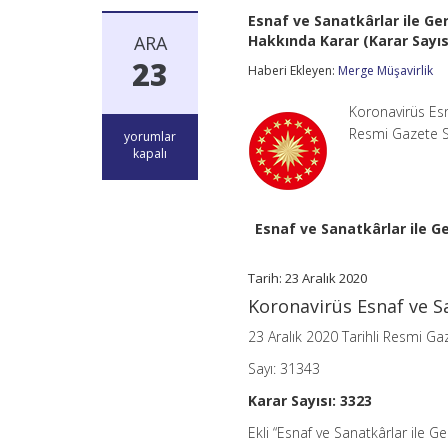
Esnaf ve Sanatkârlar ile Ge
ARA
Hakkında Karar (Karar Sayıs
23
Haberi Ekleyen:
Merge Müşavirlik
Koronavirüs Esna
Resmi Gazete Sa
Esnaf
yorumlar
ve
kapalı
Sanatkârlar
ile
Gerçek
Kişi
Esnaf ve Sanatkârlar ile G
Tacirlere
Koronavirüs
Salgını
Tarih: 23 Aralık 2020
Nedeniyle
Koronavirüs Esnaf ve Sa
Verilecek
Destekler
23 Aralık 2020 Tarihli Resmi Ga
Hakkında
Karar
Sayı: 31343
(Karar
Sayısı:
Karar Sayısı: 3323
3323)
için
Ekli “Esnaf ve Sanatkârlar ile G