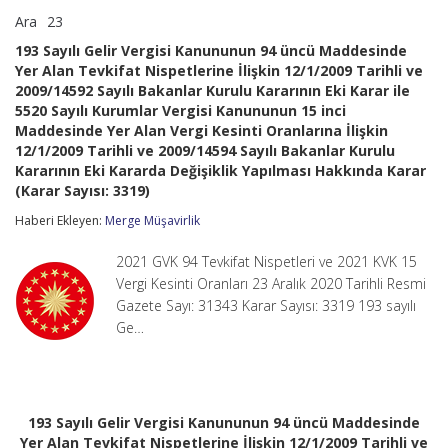
Ara
23
193
yorumlar kapalı
Sayılı
193 Sayılı Gelir Vergisi Kanununun 94 üncü Maddesinde
Gelir
Yer Alan Tevkifat Nispetlerine İlişkin 12/1/2009 Tarihli ve
Vergisi
2009/14592 Sayılı Bakanlar Kurulu Kararının Eki Karar ile
Kanununun
94
5520 Sayılı Kurumlar Vergisi Kanununun 15 inci
üncü
Maddesinde Yer Alan Vergi Kesinti Oranlarına İlişkin
Maddesinde
12/1/2009 Tarihli ve 2009/14594 Sayılı Bakanlar Kurulu
Yer
Kararının Eki Kararda Değişiklik Yapılması Hakkında Karar
Alan
(Karar Sayısı: 3319)
Tevkifat
Nispetlerine
Haberi Ekleyen:
Merge Müşavirlik
İlişkin
12/1/2009
Tarihli
2021 GVK 94 Tevkifat Nispetleri ve 2021 KVK 15
ve
Vergi Kesinti Oranları 23 Aralık 2020 Tarihli Resmi
2009/14592
Gazete Sayı: 31343 Karar Sayısı: 3319 193 sayılı
Sayılı
Ge…
Bakanlar
Kurulu
Kararının
Eki
Karar
ile
193 Sayılı Gelir Vergisi Kanununun 94 üncü Maddesinde
5520
Yer Alan Tevkifat Nispetlerine İlişkin 12/1/2009 Tarihli ve
Sayılı