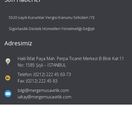
5520 sayılı Kurumlar Vergisi Kanunu Sirküleri /73
Sigortacılık Destek Hizmetleri Yönetmeliği Değişti
Adresimiz
Halil Rıfat Paşa Mah. Perpa Ticaret Merkezi B Blok Kat:11
No: 1585 Şişli – İSTANBUL
Telefon: (0212) 222 45 63-73
Fax: (0212) 222 45 83
bilgi@mergemusavirlik.com
ialtay@mergemusavirlik.com
Hızlı Menü
Ana Sayfa