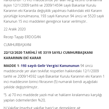
(Karar
ilişkin 12/1/2009 tarihli ve 2009/14594 sayılı Bakanlar Kurulu
Sayısı:
Kararının eki Kararda değişiklik yapılması hakkındaki ekli Kararın
3319)
için
yürürlüğe konulmasına, 193 sayılı Kanunun 94 üncü ve 5520 sayılı
Kanunun 15 inci maddeleri gereğince karar verilmiştir..
22 Aralık 2020
Recep Tayyip ERDOĞAN
CUMHURBAŞKANI
22/12/2020 TARİHLİ VE 3319 SAYILI CUMHURBAŞKANI
KARARININ EKİ KARAR
MADDE 1
–
193 sayılı Gelir Vergisi Kanununun
94 üncü
maddesinde yer alan tevkifat nispetleri hakkındaki 12/1/2009
tarihli ve 2009/14592 sayılı Bakanlar Kurulu Kararının eki Kararın 1
inci maddesinin birinci fıkrasının (5) numaralı bendi aşağıdaki
şekilde değiştirilmiştir..
“5. a) 70 inci maddede yazılı mal ve hakların kiralanması karşılığı
yapılan ödemelerden %20,
b) Vakıflar (mazbut vakıflar hariç) ve derneklere ait