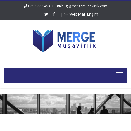
0212 222 45 63
bilgi@mergemusavirlik.com
|
WebMail Erişim