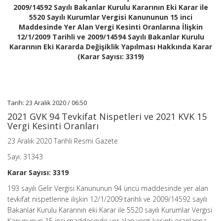
2009/14592 Sayılı Bakanlar Kurulu Kararının Eki Karar ile
Kurumlar
Vergisi
5520 Sayılı Kurumlar Vergisi Kanununun 15 inci
Kanununun
Maddesinde Yer Alan Vergi Kesinti Oranlarına İlişkin
15
12/1/2009 Tarihli ve 2009/14594 Sayılı Bakanlar Kurulu
inci
Kararının Eki Kararda Değişiklik Yapılması Hakkında Karar
Maddesinde
(Karar Sayısı: 3319)
Yer
Alan
Vergi
Kesinti
Oranlarına
İlişkin
Tarih: 23 Aralık 2020 / 06:50
12/1/2009
2021 GVK 94 Tevkifat Nispetleri ve 2021 KVK 15
Tarihli
Vergi Kesinti Oranları
ve
2009/14594
23 Aralık 2020 Tarihli Resmi Gazete
Sayılı
Bakanlar
Sayı: 31343
Kurulu
Kararının
Karar Sayısı: 3319
Eki
Kararda
193 sayılı Gelir Vergisi Kanununun 94 üncü maddesinde yer alan
Değişiklik
tevkifat nispetlerine ilişkin 12/1/2009 tarihli ve 2009/14592 sayılı
Yapılması
Hakkında
Bakanlar Kurulu Kararının eki Karar ile 5520 sayılı Kurumlar Vergisi
Karar
Kanununun 15 inci maddesinde yer alan vergi kesinti oranlarına