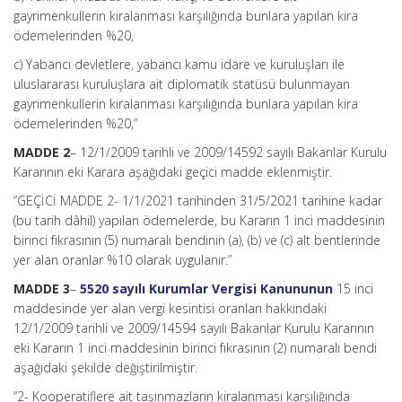
gayrimenkullerin kiralanması karşılığında bunlara yapılan kira
ödemelerinden %20,
c) Yabancı devletlere, yabancı kamu idare ve kuruluşları ile
uluslararası kuruluşlara ait diplomatik statüsü bulunmayan
gayrimenkullerin kiralanması karşılığında bunlara yapılan kira
ödemelerinden %20,”
MADDE 2
– 12/1/2009 tarihli ve 2009/14592 sayılı Bakanlar Kurulu
Kararının eki Karara aşağıdaki geçici madde eklenmiştir.
“GEÇİCİ MADDE 2- 1/1/2021 tarihinden 31/5/2021 tarihine kadar
(bu tarih dâhil) yapılan ödemelerde, bu Kararın 1 inci maddesinin
birinci fıkrasının (5) numaralı bendinin (a), (b) ve (c) alt bentlerinde
yer alan oranlar %10 olarak uygulanır.”
MADDE 3
–
5520 sayılı Kurumlar Vergisi Kanununun
15 inci
maddesinde yer alan vergi kesintisi oranları hakkındaki
12/1/2009 tarihli ve 2009/14594 sayılı Bakanlar Kurulu Kararının
eki Kararın 1 inci maddesinin birinci fıkrasının (2) numaralı bendi
aşağıdaki şekilde değiştirilmiştir.
“2- Kooperatiflere ait taşınmazların kiralanması karşılığında