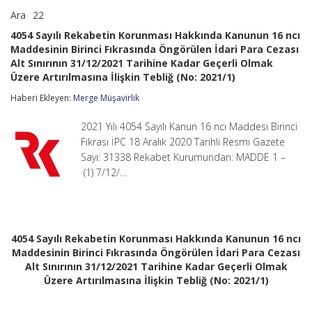
Ara
22
4054
yorumlar kapalı
Sayılı
4054 Sayılı Rekabetin Korunması Hakkında Kanunun 16 ncı
Rekabetin
Maddesinin Birinci Fıkrasında Öngörülen İdari Para Cezası
Korunması
Alt Sınırının 31/12/2021 Tarihine Kadar Geçerli Olmak
Hakkında
Kanunun
Üzere Artırılmasına İlişkin Tebliğ (No: 2021/1)
16
Haberi Ekleyen:
ncı
Merge Müşavirlik
Maddesinin
Birinci
2021 Yılı 4054 Sayılı Kanun 16 ncı Maddesi Birinci
Fıkrasında
Fıkrası İPC 18 Aralık 2020 Tarihli Resmi Gazete
Öngörülen
Sayı: 31338 Rekabet Kurumundan: MADDE 1 –
İdari
Para
(1) 7/12/…
Cezası
Alt
Sınırının
31/12/2021
Tarihine
4054 Sayılı Rekabetin Korunması Hakkında Kanunun 16 ncı
Kadar
Maddesinin Birinci Fıkrasında Öngörülen İdari Para Cezası
Geçerli
Olmak
Alt Sınırının 31/12/2021 Tarihine Kadar Geçerli Olmak
Üzere
Üzere Artırılmasına İlişkin Tebliğ (No: 2021/1)
Artırılmasına
İlişkin
Tebliğ