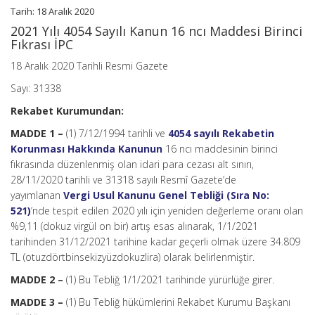
Tarih: 18 Aralık 2020
(No:
2021/1)
2021 Yılı 4054 Sayılı Kanun 16 ncı Maddesi Birinci
için
Fıkrası İPC
18 Aralık 2020 Tarihli Resmi Gazete
Sayı: 31338
Rekabet Kurumundan:
MADDE 1 –
(1) 7/12/1994 tarihli ve
4054 sayılı Rekabetin
Korunması Hakkında Kanunun
16 ncı maddesinin birinci
fıkrasında düzenlenmiş olan idari para cezası alt sınırı,
28/11/2020 tarihli ve 31318 sayılı Resmî Gazete’de
yayımlanan
Vergi Usul Kanunu Genel Tebliği (Sıra No:
521)
’nde tespit edilen 2020 yılı için yeniden değerleme oranı olan
%9,11 (dokuz virgül on bir) artış esas alınarak, 1/1/2021
tarihinden 31/12/2021 tarihine kadar geçerli olmak üzere 34.809
TL (otuzdörtbinsekizyüzdokuzlira) olarak belirlenmiştir.
MADDE 2 –
(1) Bu Tebliğ 1/1/2021 tarihinde yürürlüğe girer.
MADDE 3 –
(1) Bu Tebliğ hükümlerini Rekabet Kurumu Başkanı