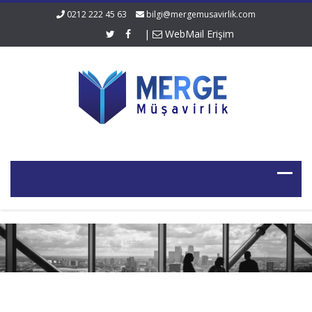
0212 222 45 63
bilgi@mergemusavirlik.com
|
WebMail Erişim