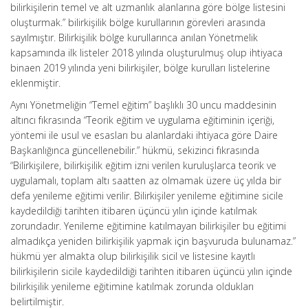
bilirkişilerin temel ve alt uzmanlık alanlarına göre bölge listesini
oluşturmak.” bilirkişilik bölge kurullarının görevleri arasında
sayılmıştır. Bilirkişilik bölge kurullarınca anılan Yönetmelik
kapsamında ilk listeler 2018 yılında oluşturulmuş olup ihtiyaca
binaen 2019 yılında yeni bilirkişiler, bölge kurulları listelerine
eklenmiştir.
Aynı Yönetmeliğin “Temel eğitim” başlıklı 30 uncu maddesinin
altıncı fıkrasında “Teorik eğitim ve uygulama eğitiminin içeriği,
yöntemi ile usul ve esasları bu alanlardaki ihtiyaca göre Daire
Başkanlığınca güncellenebilir.” hükmü, sekizinci fıkrasında
“Bilirkişilere, bilirkişilik eğitim izni verilen kuruluşlarca teorik ve
uygulamalı, toplam altı saatten az olmamak üzere üç yılda bir
defa yenileme eğitimi verilir. Bilirkişiler yenileme eğitimine sicile
kaydedildiği tarihten itibaren üçüncü yılın içinde katılmak
zorundadır. Yenileme eğitimine katılmayan bilirkişiler bu eğitimi
almadıkça yeniden bilirkişilik yapmak için başvuruda bulunamaz.”
hükmü yer almakta olup bilirkişilik sicil ve listesine kayıtlı
bilirkişilerin sicile kaydedildiği tarihten itibaren üçüncü yılın içinde
bilirkişilik yenileme eğitimine katılmak zorunda oldukları
belirtilmiştir.