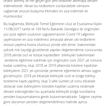
tedbir alınmış ve her geçen gün yeni tedbirler alınmaya devam
edilmektedir. Alınan bu tedbirlerin sürdürülebilir olmasını
sağlamak virüsün bulaşma ihtimalini en aza indirmek ile
mümkündür.
Bu bağlamda, Bilirkişilik Temel Eğitiminin Usul ve Esaslarına İlişkin
11/08/2017 tarihli ve 169 No’lu Bakanlık Genelgesi ile öngörülen
yüz yüze eğitim usulünün uygulanmasının Covid-19 salgınının
yayılmasının en aza indirilmesi amacıyla alınan sıkı tedbirlerin
virüsün yayılma hızına olumsuz yönde etki etme bakımından
yüksek risk taşıdığı gözetilerek yapılan değerlendirme sonucunda,
2018 yılında sicil ve listeye kaydedilen bilirkişiler bakımından
yenileme eğitimine katılmak için öngörülen süre 2021 yılı sonuna
kadar uzatılmış olup 2018 ve 2019 yıllarında listelere kaydolan
bilirkişilerin 2021 yılı içerisinde yenileme eğitimlerini alması uygun
görülmüştür. 2018 yılı itibariyle bilirkişilik sicili ve bölge bilirkişi
listelerine kaydı yapılmış olup 3 yıllık süreleri yıl sonu itibariyle
dolacak olan bilirkişilerin listedeki kayıtları uzatma nedeniyle
devam edeceğinden bu aşamada bilirkişilik bölge kurullarına
yeniden başvurmalarına gerek bulunmamaktadır. Salgının seyrine
göre durumun yeniden değerlendirilmesi halinde ayrıca