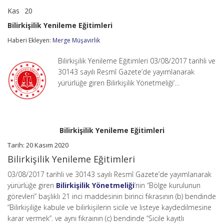
Kas
20
Bilirkişilik
yorumlar kapalı
Yenileme
Bilirkişilik Yenileme Eğitimleri
Eğitimleri
için
Haberi Ekleyen:
Merge Müşavirlik
Bilirkişilik Yenileme Eğitimleri 03/08/2017 tarihli ve
30143 sayılı Resmî Gazete’de yayımlanarak
yürürlüğe giren Bilirkişilik Yönetmeliği‘…
Bilirkişilik Yenileme Eğitimleri
Tarih: 20 Kasım 2020
Bilirkişilik Yenileme Eğitimleri
03/08/2017 tarihli ve 30143 sayılı Resmî Gazete’de yayımlanarak
yürürlüğe giren
Bilirkişilik Yönetmeliği
‘nin “Bölge kurulunun
görevleri” başlıklı 21 inci maddesinin birinci fıkrasının (b) bendinde
“Bilirkişiliğe kabule ve bilirkişilerin sicile ve listeye kaydedilmesine
karar vermek”. ve aynı fıkraının (c) bendinde “Sicile kayıtlı