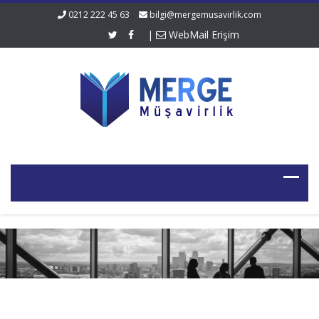
0212 222 45 63
bilgi@mergemusavirlik.com
|
WebMail Erişim