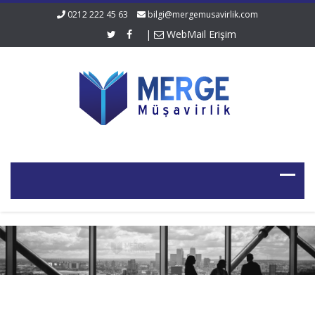
0212 222 45 63
bilgi@mergemusavirlik.com
|
WebMail Erişim