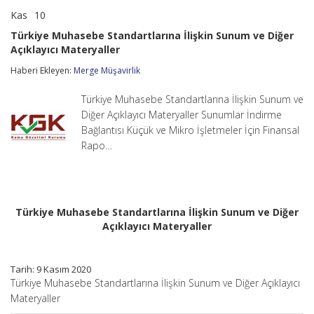
Kas
10
Türkiye
yorumlar kapalı
Muhasebe
Türkiye Muhasebe Standartlarına İlişkin Sunum ve Diğer
Standartlarına
Açıklayıcı Materyaller
İlişkin
Sunum
Haberi Ekleyen:
Merge Müşavirlik
ve
Diğer
Açıklayıcı
Türkiye Muhasebe Standartlarına İlişkin Sunum ve
Materyaller
Diğer Açıklayıcı Materyaller Sunumlar İndirme
için
Bağlantısı Küçük ve Mikro İşletmeler İçin Finansal
Rapo…
Türkiye Muhasebe Standartlarına İlişkin Sunum ve Diğer
Açıklayıcı Materyaller
Tarih: 9 Kasım 2020
Türkiye Muhasebe Standartlarına İlişkin Sunum ve Diğer Açıklayıcı
Materyaller