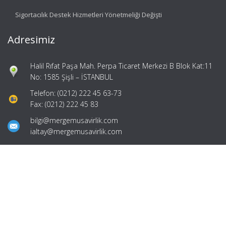
Sigortacılık Destek Hizmetleri Yönetmeliği Değişti
Adresimiz
Halil Rıfat Paşa Mah. Perpa Ticaret Merkezi B Blok Kat:11
No: 1585 Şişli – İSTANBUL
Telefon: (0212) 222 45 63-73
Fax: (0212) 222 45 83
bilgi@mergemusavirlik.com
ialtay@mergemusavirlik.com
Hızlı Menü
Ana Sayfa
Hakkımızda
Hizmetlerimiz
Güncel Mevzuat
İletişim